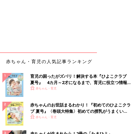
赤ちゃん・育児の人気記事ランキング
育児の困ったがズバリ！解決する本『ひよこクラブ
夏号』 4カ月～2才になるまで、育児に役立つ情報が
いっぱい！
赤ちゃん・育児
赤ちゃんのお世話まるわかり！『初めてのひよこクラ
ブ 夏号』〈巻頭大特集〉初めての授乳がうまくい
く！ おっぱい・ミルクの基本と夏のトラブル 解決テ
赤ちゃん・育児
ク
赤ちゃんが生まれたら！2冊の「たまひよ」