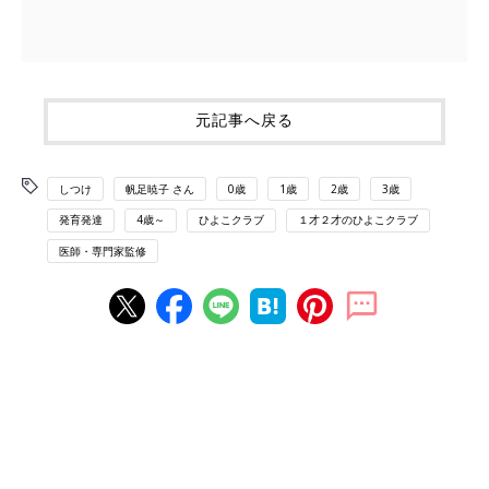
元記事へ戻る
しつけ
帆足暁子 さん
0歳
1歳
2歳
3歳
発育発達
4歳～
ひよこクラブ
１才２才のひよこクラブ
医師・専門家監修