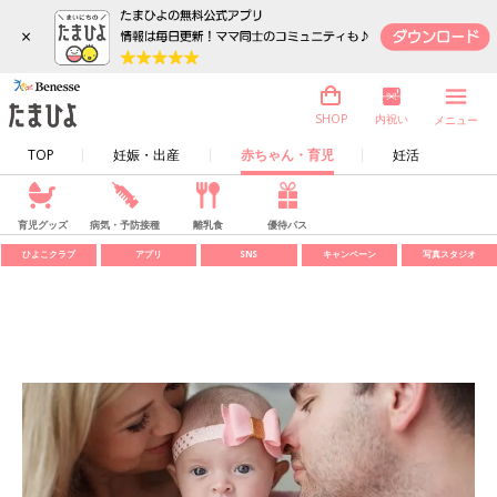
×
内祝い
SHOP
メニュー
TOP
妊娠・出産
赤ちゃん・育児
妊活
育児グッズ
病気・予防接種
離乳食
優待パス
ひよこクラブ
アプリ
SNS
キャンペーン
写真スタジオ