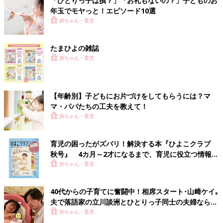
「ひとりっ子は損？」「お礼もないの？」子どものお
年玉でモヤっと！エピソード10選
赤ちゃん・育児
たまひよの雑誌
赤ちゃん・育児
【年齢別】子どもにお片づけをしてもらうには？マ
マ・パパたちの工夫を教えて！
赤ちゃん・育児
育児の困ったがズバリ！解決する本『ひよこクラブ
秋号』 4カ月～2才になるまで、育児に役立つ情報が
いっぱい！
赤ちゃん・育児
40代からの子育てに奮闘中！相席スタート･山﨑ケイ｡
夫で落語家の立川談洲とひとりっ子同士の夫婦ならで
はの不安とは･･･
赤ちゃん・育児