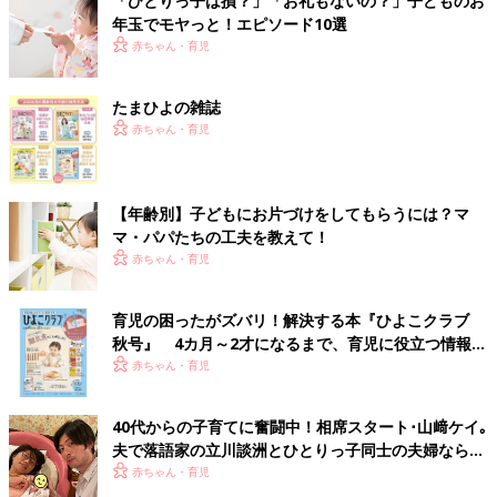
「ひとりっ子は損？」「お礼もないの？」子どものお
年玉でモヤっと！エピソード10選
赤ちゃん・育児
たまひよの雑誌
赤ちゃん・育児
【年齢別】子どもにお片づけをしてもらうには？マ
マ・パパたちの工夫を教えて！
赤ちゃん・育児
育児の困ったがズバリ！解決する本『ひよこクラブ
秋号』 4カ月～2才になるまで、育児に役立つ情報が
いっぱい！
赤ちゃん・育児
40代からの子育てに奮闘中！相席スタート･山﨑ケイ｡
夫で落語家の立川談洲とひとりっ子同士の夫婦ならで
はの不安とは･･･
赤ちゃん・育児