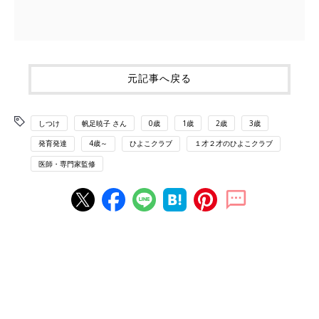
元記事へ戻る
しつけ
帆足暁子 さん
0歳
1歳
2歳
3歳
発育発達
4歳～
ひよこクラブ
１才２才のひよこクラブ
医師・専門家監修