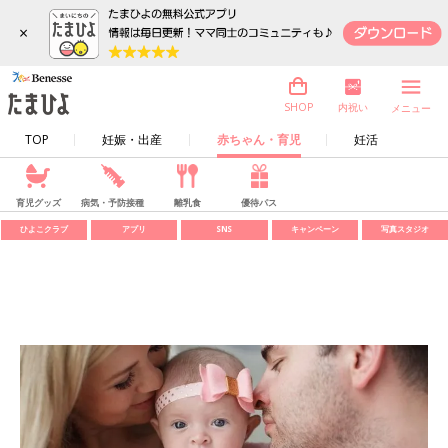
×
内祝い
SHOP
メニュー
TOP
妊娠・出産
赤ちゃん・育児
妊活
育児グッズ
病気・予防接種
離乳食
優待パス
ひよこクラブ
アプリ
SNS
キャンペーン
写真スタジオ