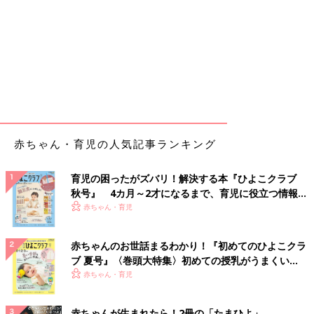
赤ちゃん・育児の人気記事ランキング
育児の困ったがズバリ！解決する本『ひよこクラブ
秋号』 4カ月～2才になるまで、育児に役立つ情報が
いっぱい！
赤ちゃん・育児
赤ちゃんのお世話まるわかり！『初めてのひよこクラ
ブ 夏号』〈巻頭大特集〉初めての授乳がうまくい
く！ おっぱい・ミルクの基本と夏のトラブル 解決テ
赤ちゃん・育児
ク
赤ちゃんが生まれたら！2冊の「たまひよ」