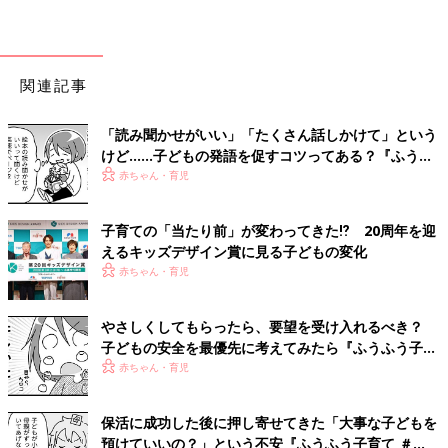
関連記事
「読み聞かせがいい」「たくさん話しかけて」という
けど……子どもの発語を促すコツってある？『ふうふ
う子育て ＃64』
赤ちゃん・育児
子育ての「当たり前」が変わってきた⁉ 20周年を迎
えるキッズデザイン賞に見る子どもの変化
赤ちゃん・育児
やさしくしてもらったら、要望を受け入れるべき？
子どもの安全を最優先に考えてみたら『ふうふう子育
て ＃59』
赤ちゃん・育児
保活に成功した後に押し寄せてきた「大事な子どもを
預けていいの？」という不安『ふうふう子育て ＃