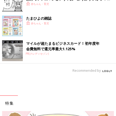
60』
赤ちゃん・育児
たまひよの雑誌
赤ちゃん・育児
マイルが超たまるビジネスカード！初年度年
会費無料で還元率最大1.125%
PR(クレディセゾン)
Recommended by
特集