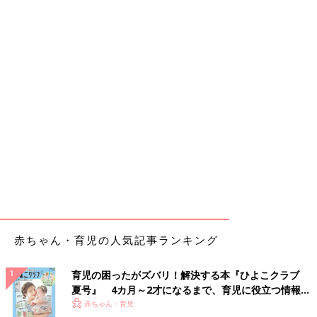
赤ちゃん・育児の人気記事ランキング
育児の困ったがズバリ！解決する本『ひよこクラブ
夏号』 4カ月～2才になるまで、育児に役立つ情報が
いっぱい！
赤ちゃん・育児