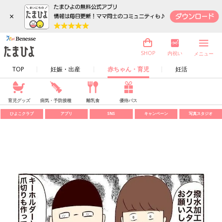
×
内祝い
SHOP
メニュー
TOP
妊娠・出産
赤ちゃん・育児
妊活
育児グッズ
病気・予防接種
離乳食
優待パス
ひよこクラブ
アプリ
SNS
キャンペーン
写真スタジオ