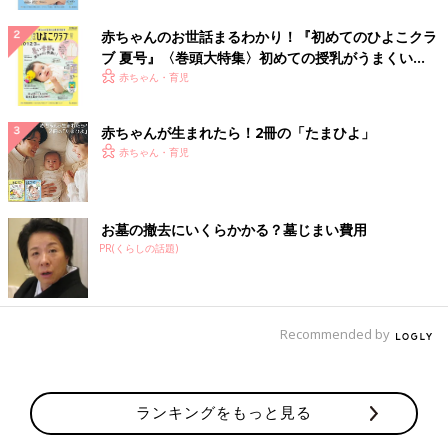
赤ちゃんのお世話まるわかり！『初めてのひよこクラ
ブ 夏号』〈巻頭大特集〉初めての授乳がうまくい
く！ おっぱい・ミルクの基本と夏のトラブル 解決テ
赤ちゃん・育児
ク
赤ちゃんが生まれたら！2冊の「たまひよ」
赤ちゃん・育児
お墓の撤去にいくらかかる？墓じまい費用
PR(くらしの話題)
Recommended by
ランキングをもっと見る