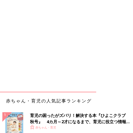
赤ちゃん・育児の人気記事ランキング
育児の困ったがズバリ！解決する本『ひよこクラブ
秋号』 4カ月～2才になるまで、育児に役立つ情報が
いっぱい！
赤ちゃん・育児