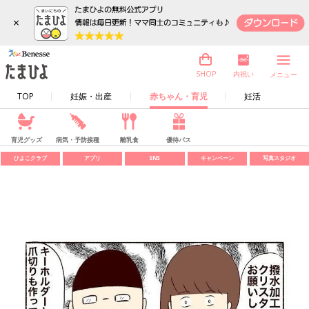
×
内祝い
SHOP
メニュー
TOP
妊娠・出産
赤ちゃん・育児
妊活
育児グッズ
病気・予防接種
離乳食
優待パス
ひよこクラブ
アプリ
SNS
キャンペーン
写真スタジオ