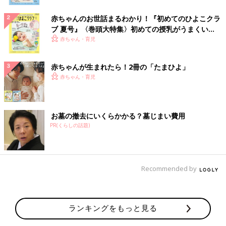
赤ちゃんのお世話まるわかり！『初めてのひよこクラ
ブ 夏号』〈巻頭大特集〉初めての授乳がうまくい
く！ おっぱい・ミルクの基本と夏のトラブル 解決テ
赤ちゃん・育児
ク
赤ちゃんが生まれたら！2冊の「たまひよ」
赤ちゃん・育児
お墓の撤去にいくらかかる？墓じまい費用
PR(くらしの話題)
Recommended by
ランキングをもっと見る