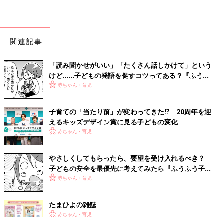
関連記事
「読み聞かせがいい」「たくさん話しかけて」という
けど……子どもの発語を促すコツってある？『ふうふ
う子育て ＃64』
赤ちゃん・育児
子育ての「当たり前」が変わってきた⁉ 20周年を迎
えるキッズデザイン賞に見る子どもの変化
赤ちゃん・育児
やさしくしてもらったら、要望を受け入れるべき？
子どもの安全を最優先に考えてみたら『ふうふう子育
て ＃59』
赤ちゃん・育児
たまひよの雑誌
赤ちゃん・育児