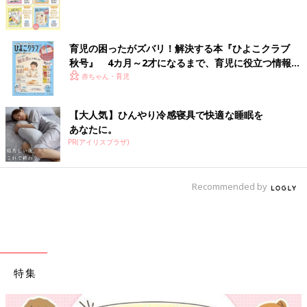
育児の困ったがズバリ！解決する本『ひよこクラブ
秋号』 4カ月～2才になるまで、育児に役立つ情報が
いっぱい！
赤ちゃん・育児
【大人気】ひんやり冷感寝具で快適な睡眠を
あなたに。
PR(アイリスプラザ)
Recommended by
特集