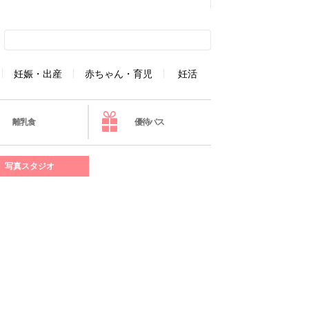
妊娠・出産
赤ちゃん・育児
妊活
離乳食
優待パス
写真スタジオ