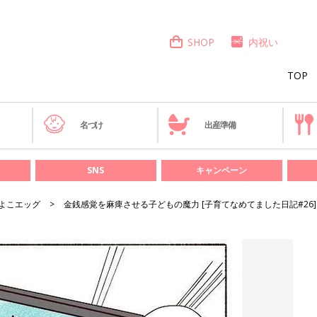
SHOP
内祝い
TOP
き
名づけ
出産準備
SNS
キャンペーン
よこエッグ
金銭感覚を麻痺させる子どもの魔力 [子育てなめてました日記#26]