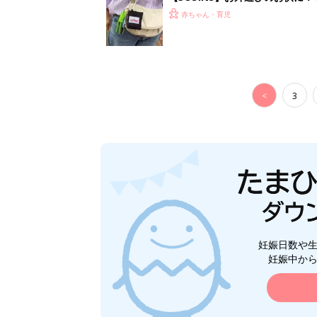
ート」
赤ちゃん・育児
<
3
妊娠日数や
妊娠中か