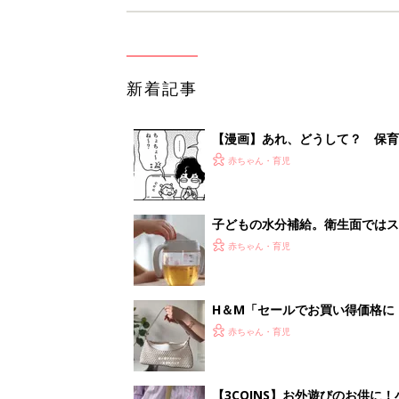
新着記事
【漫画】あれ、どうして？ 保
がする……！『ふうふう子育て ＃
赤ちゃん・育児
子どもの水分補給。衛生面ではス
く3つのコツとは？【専門家監修
赤ちゃん・育児
H＆М「セールでお買い得価格に
赤ちゃん・育児
【3COINS】お外遊びのお供