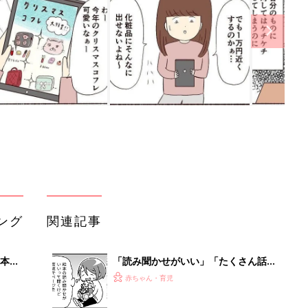
ング
関連記事
本
「読み聞かせがいい」「たくさん話し
2才
かけて」というけど……子どもの発語
赤ちゃん・育児
いっ
を促すコツってある？『ふうふう子育
て ＃64』