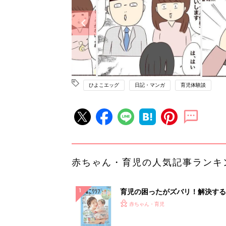
ひよこエッグ
日記・マンガ
育児体験談
赤ちゃん・育児の人気記事ランキ
育児の困ったがズバリ！解決する
『ひよこクラブ 夏号』 4カ月～
赤ちゃん・育児
になるまで、育児に役立つ情報が
ぱい！