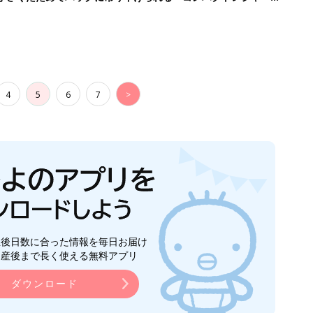
4
5
6
7
>
生後日数に合った情報を毎日お届け
ら産後まで長く使える無料アプリ
ダウンロード