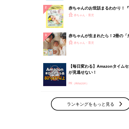
赤ちゃんのお世話まるわかり！『
てのひよこクラブ 夏号』〈巻頭
赤ちゃん・育児
集〉初めての授乳がうまくいく！
っぱい・ミルクの基本と夏のトラ
解決テク
赤ちゃんが生まれたら！2冊の「
ひよ」
赤ちゃん・育児
【毎日変わる】Amazonタイム
が見逃せない！
PR（Amazon）
ランキングをもっと見る