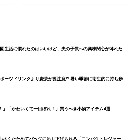
育園生活に慣れたのはいいけど、夫の子供への興味関心が薄れた気
91』
ポーツドリンクより麦茶が要注意!? 暑い季節に衛生的に持ち歩
】
！」「かわいくて一目ぼれ！」買うべき小物アイテム4選
に！小さくたためてバッグに吊り下げられる「コンパクトレジャーシ