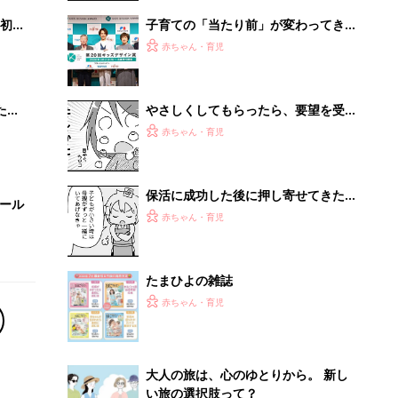
初め
子育ての「当たり前」が変わってき
大特
た⁉ 20周年を迎えるキッズデザイン
赤ちゃん・育児
 お
賞に見る子どもの変化
ブル
たま
やさしくしてもらったら、要望を受け
入れるべき？ 子どもの安全を最優先
赤ちゃん・育児
に考えてみたら『ふうふう子育て ＃
59』
保活に成功した後に押し寄せてきた
セール
「大事な子どもを預けていいの？」と
赤ちゃん・育児
いう不安『ふうふう子育て ＃60』
たまひよの雑誌
赤ちゃん・育児
大人の旅は、心のゆとりから。 新し
い旅の選択肢って？