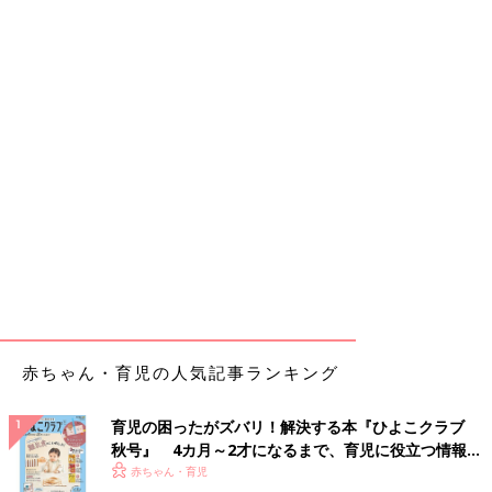
赤ちゃん・育児の人気記事ランキング
育児の困ったがズバリ！解決する本『ひよこクラブ
秋号』 4カ月～2才になるまで、育児に役立つ情報が
いっぱい！
赤ちゃん・育児