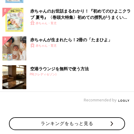
赤ちゃんのお世話まるわかり！『初めてのひよこクラ
ブ 夏号』〈巻頭大特集〉初めての授乳がうまくい
く！ おっぱい・ミルクの基本と夏のトラブル 解決テ
赤ちゃん・育児
ク
赤ちゃんが生まれたら！2冊の「たまひよ」
赤ちゃん・育児
空港ラウンジを無料で使う方法
PR(クレディセゾン)
Recommended by
ランキングをもっと見る