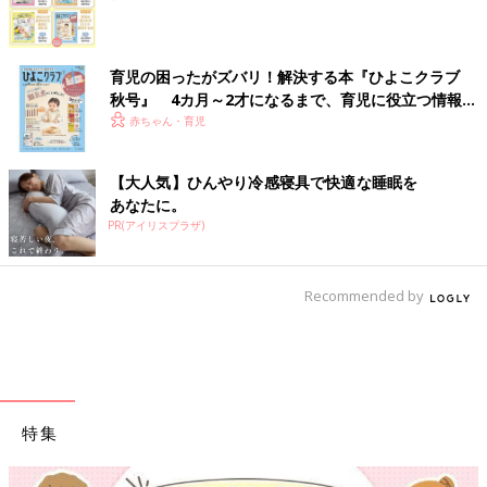
育児の困ったがズバリ！解決する本『ひよこクラブ
秋号』 4カ月～2才になるまで、育児に役立つ情報が
いっぱい！
赤ちゃん・育児
【大人気】ひんやり冷感寝具で快適な睡眠を
あなたに。
PR(アイリスプラザ)
Recommended by
特集