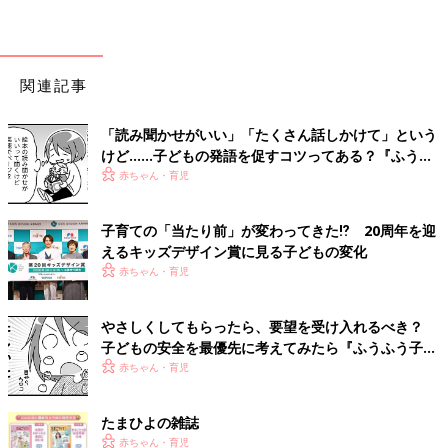
関連記事
「読み聞かせがいい」「たくさん話しかけて」という
けど……子どもの発語を促すコツってある？『ふうふ
う子育て ＃64』
赤ちゃん・育児
子育ての「当たり前」が変わってきた⁉ 20周年を迎
えるキッズデザイン賞に見る子どもの変化
赤ちゃん・育児
やさしくしてもらったら、要望を受け入れるべき？
子どもの安全を最優先に考えてみたら『ふうふう子育
て ＃59』
赤ちゃん・育児
たまひよの雑誌
赤ちゃん・育児