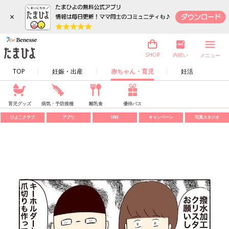
×
内祝い
SHOP
メニュー
TOP
妊娠・出産
赤ちゃん・育児
妊活
育児グッズ
病気・予防接種
離乳食
優待パス
ひよこクラブ
アプリ
SNS
キャンペーン
写真スタジオ