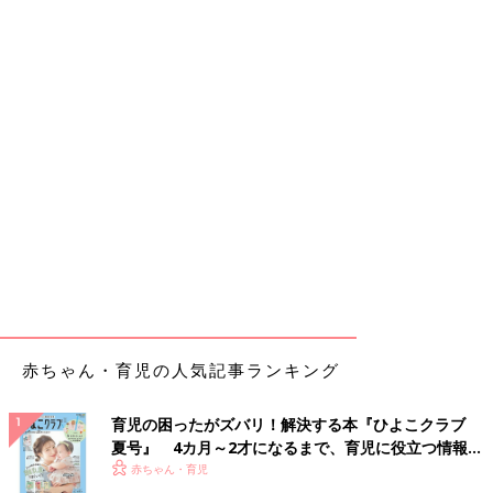
赤ちゃん・育児の人気記事ランキング
育児の困ったがズバリ！解決する本『ひよこクラブ
夏号』 4カ月～2才になるまで、育児に役立つ情報が
いっぱい！
赤ちゃん・育児