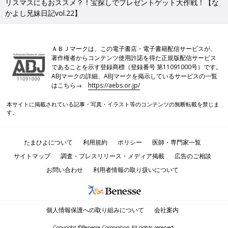
リスマスにもおススメ？！宝探しでプレゼントゲット大作戦！【な
かよし兄妹日記vol.22】
ＡＢＪマークは、この電子書店・電子書籍配信サービスが、
著作権者からコンテンツ使用許諾を得た正規版配信サービス
であることを示す登録商標（登録番号 第11091000号）です。
ABJマークの詳細、ABJマークを掲示しているサービスの一覧
はこちら→
https://aebs.or.jp/
本サイトに掲載されている記事・写真・イラスト等のコンテンツの無断転載を禁じま
す。
たまひよについて
利用規約
ポリシー
医師・専門家一覧
サイトマップ
調査・プレスリリース・メディア掲載
広告のご相談
お問い合わせ
利用者情報の取り扱いについて
個人情報保護への取り組みについて
会社案内
Copyright ©Benesse Corporation All rights reserved.