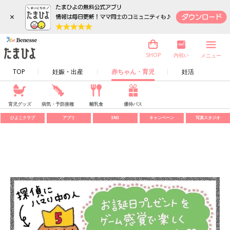
×
内祝い
SHOP
メニュー
TOP
妊娠・出産
赤ちゃん・育児
妊活
育児グッズ
病気・予防接種
離乳食
優待パス
ひよこクラブ
アプリ
SNS
キャンペーン
写真スタジオ