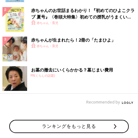
赤ちゃんのお世話まるわかり！『初めてのひよこクラ
ブ 夏号』〈巻頭大特集〉初めての授乳がうまくい
く！ おっぱい・ミルクの基本と夏のトラブル 解決テ
赤ちゃん・育児
ク
赤ちゃんが生まれたら！2冊の「たまひよ」
赤ちゃん・育児
お墓の撤去にいくらかかる？墓じまい費用
PR(くらしの話題)
Recommended by
ランキングをもっと見る