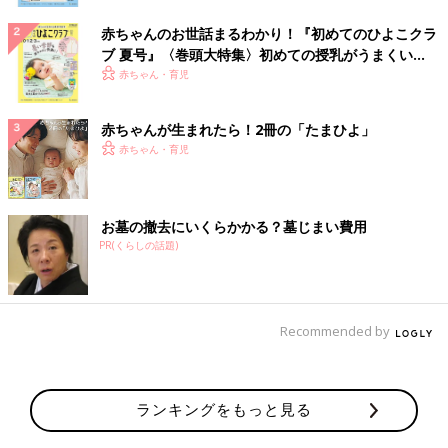
赤ちゃんのお世話まるわかり！『初めてのひよこクラ
ブ 夏号』〈巻頭大特集〉初めての授乳がうまくい
く！ おっぱい・ミルクの基本と夏のトラブル 解決テ
赤ちゃん・育児
ク
赤ちゃんが生まれたら！2冊の「たまひよ」
赤ちゃん・育児
お墓の撤去にいくらかかる？墓じまい費用
PR(くらしの話題)
Recommended by
ランキングをもっと見る