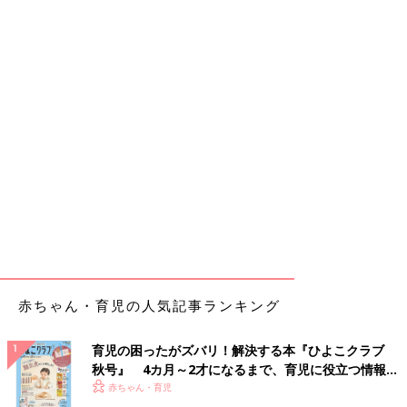
赤ちゃん・育児の人気記事ランキング
育児の困ったがズバリ！解決する本『ひよこクラブ
秋号』 4カ月～2才になるまで、育児に役立つ情報が
いっぱい！
赤ちゃん・育児