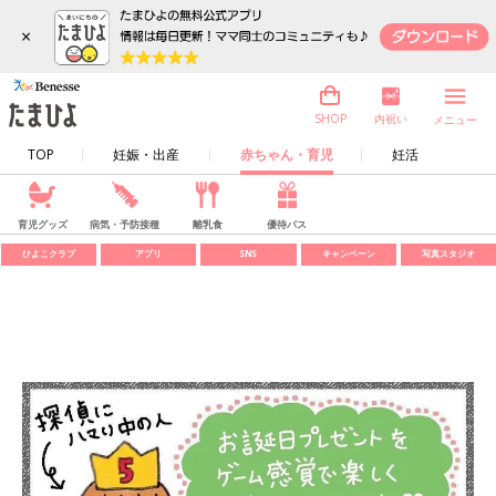
×
内祝い
SHOP
メニュー
TOP
妊娠・出産
赤ちゃん・育児
妊活
育児グッズ
病気・予防接種
離乳食
優待パス
ひよこクラブ
アプリ
SNS
キャンペーン
写真スタジオ