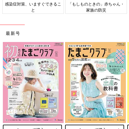
できるこ
「もしものときの」赤ちゃん・
日本外来小児科学会リ
家族の防災
ト検討会
最新号