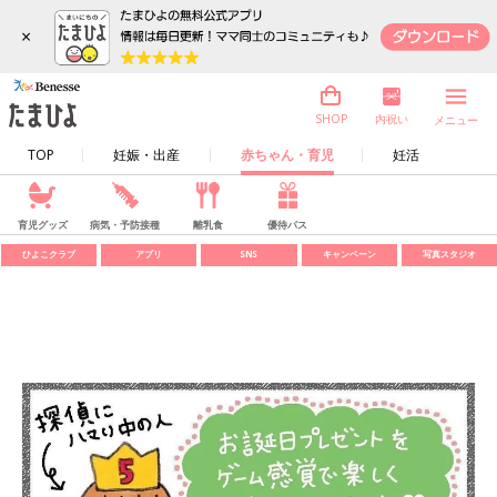
×
内祝い
SHOP
メニュー
TOP
妊娠・出産
赤ちゃん・育児
妊活
育児グッズ
病気・予防接種
離乳食
優待パス
ひよこクラブ
アプリ
SNS
キャンペーン
写真スタジオ