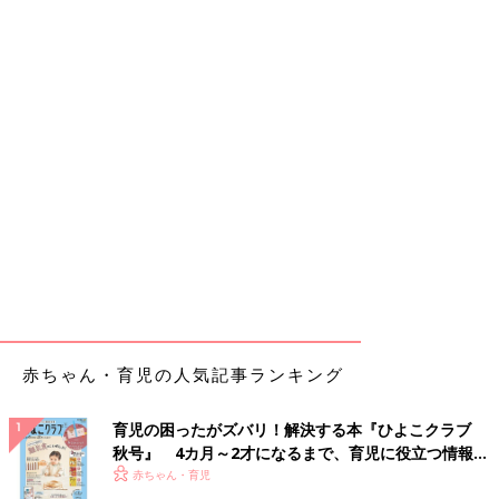
赤ちゃん・育児の人気記事ランキング
育児の困ったがズバリ！解決する本『ひよこクラブ
秋号』 4カ月～2才になるまで、育児に役立つ情報が
いっぱい！
赤ちゃん・育児