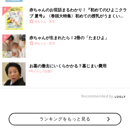
赤ちゃんのお世話まるわかり！『初めてのひよこクラ
ブ 夏号』〈巻頭大特集〉初めての授乳がうまくい
く！ おっぱい・ミルクの基本と夏のトラブル 解決テ
赤ちゃん・育児
ク
赤ちゃんが生まれたら！2冊の「たまひよ」
赤ちゃん・育児
お墓の撤去にいくらかかる？墓じまい費用
PR(くらしの話題)
Recommended by
ランキングをもっと見る