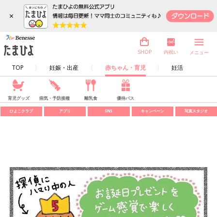
×
内祝い
SHOP
メニュー
TOP
妊娠・出産
赤ちゃん・育児
妊活
育児グッズ
病気・予防接種
離乳食
優待パス
ひよこクラブ
アプリ
SNS
キャンペーン
写真スタジオ