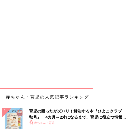
赤ちゃん・育児の人気記事ランキング
育児の困ったがズバリ！解決する本『ひよこクラブ
秋号』 4カ月～2才になるまで、育児に役立つ情報が
いっぱい！
赤ちゃん・育児