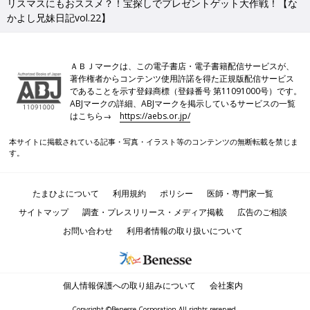
リスマスにもおススメ？！宝探しでプレゼントゲット大作戦！【な
かよし兄妹日記vol.22】
ＡＢＪマークは、この電子書店・電子書籍配信サービスが、
著作権者からコンテンツ使用許諾を得た正規版配信サービス
であることを示す登録商標（登録番号 第11091000号）です。
ABJマークの詳細、ABJマークを掲示しているサービスの一覧
はこちら→
https://aebs.or.jp/
本サイトに掲載されている記事・写真・イラスト等のコンテンツの無断転載を禁じま
す。
たまひよについて
利用規約
ポリシー
医師・専門家一覧
サイトマップ
調査・プレスリリース・メディア掲載
広告のご相談
お問い合わせ
利用者情報の取り扱いについて
個人情報保護への取り組みについて
会社案内
Copyright ©Benesse Corporation All rights reserved.