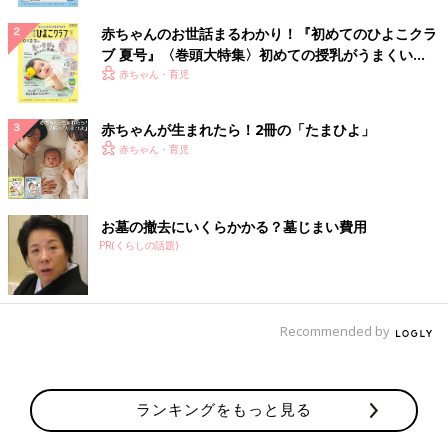
赤ちゃんのお世話まるわかり！『初めてのひよこクラ
ブ 夏号』〈巻頭大特集〉初めての授乳がうまくい
く！ おっぱい・ミルクの基本と夏のトラブル 解決テ
赤ちゃん・育児
ク
赤ちゃんが生まれたら！2冊の「たまひよ」
赤ちゃん・育児
お墓の撤去にいくらかかる？墓じまい費用
PR(くらしの話題)
Recommended by
ランキングをもっと見る