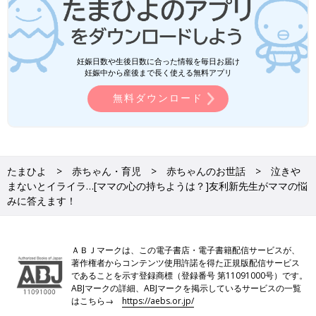
妊娠日数や生後日数に合った情報を毎日お届け
妊娠中から産後まで長く使える無料アプリ
無料ダウンロード
たまひよ
赤ちゃん・育児
赤ちゃんのお世話
泣きや
まないとイライラ…[ママの心の持ちようは？]友利新先生がママの悩
みに答えます！
ＡＢＪマークは、この電子書店・電子書籍配信サービスが、
著作権者からコンテンツ使用許諾を得た正規版配信サービス
であることを示す登録商標（登録番号 第11091000号）です。
ABJマークの詳細、ABJマークを掲示しているサービスの一覧
はこちら→
https://aebs.or.jp/