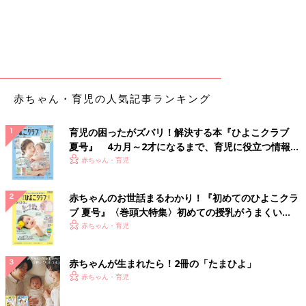
赤ちゃん・育児の人気記事ランキング
育児の困ったがズバリ！解決する本『ひよこクラブ
夏号』 4カ月～2才になるまで、育児に役立つ情報が
いっぱい！
赤ちゃん・育児
赤ちゃんのお世話まるわかり！『初めてのひよこクラ
ブ 夏号』〈巻頭大特集〉初めての授乳がうまくい
く！ おっぱい・ミルクの基本と夏のトラブル 解決テ
赤ちゃん・育児
ク
赤ちゃんが生まれたら！2冊の「たまひよ」
赤ちゃん・育児