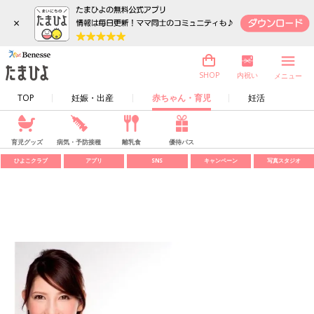
×
内祝い
SHOP
メニュー
TOP
妊娠・出産
赤ちゃん・育児
妊活
育児グッズ
病気・予防接種
離乳食
優待パス
ひよこクラブ
アプリ
SNS
キャンペーン
写真スタジオ