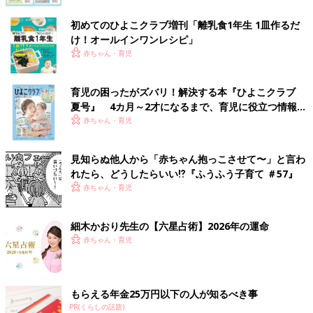
初めてのひよこクラブ増刊「離乳食1年生 1皿作るだ
け！オールインワン​レシピ」
赤ちゃん・育児
育児の困ったがズバリ！解決する本『ひよこクラブ
夏号』 4カ月～2才になるまで、育児に役立つ情報が
いっぱい！
赤ちゃん・育児
見知らぬ他人から「赤ちゃん抱っこさせて〜」と言わ
れたら、どうしたらいい⁉︎『ふうふう子育て ＃57』
赤ちゃん・育児
細木かおり先生の【六星占術】2026年の運命
赤ちゃん・育児
もらえる年金25万円以下の人が知るべき事
PR(くらしの話題)