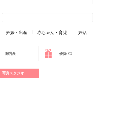
妊娠・出産
赤ちゃん・育児
妊活
離乳食
優待パス
写真スタジオ