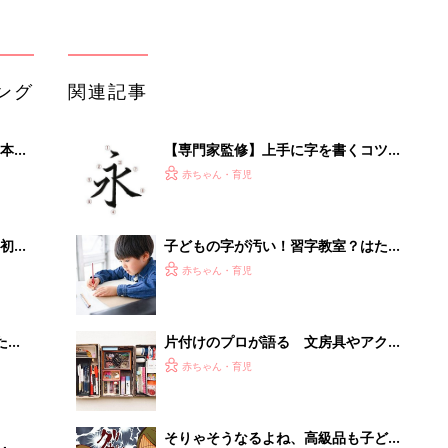
ング
関連記事
本
【専門家監修】上手に字を書くコツ
2才
は？「永字八法」で練習しよう！
赤ちゃん・育児
いっ
初め
子どもの字が汚い！習字教室？はたま
大特
た、気持ちの問題!? どうすれば直る？
赤ちゃん・育児
 お
ブル
たま
片付けのプロが語る 文房具やアクセ
サリーなど 小物の代表カテゴリー・
赤ちゃん・育児
トップ５のお片付けポイント
そりゃそうなるよね、高級品も子ども
』