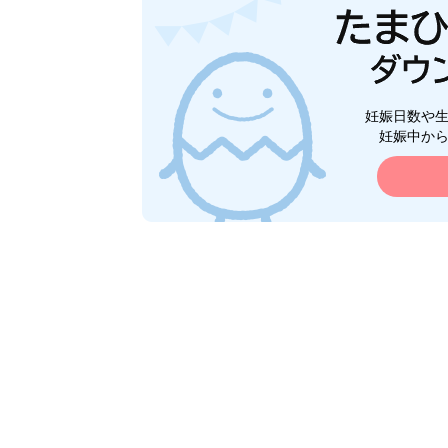
妊娠日数や
妊娠中か