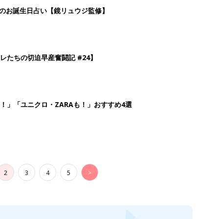
日のお誕生日占い【鏡リュウジ監修】
レたちの切迫早産奮闘記 #24】
！」「ユニクロ・ZARAも！」おすすめ4選
2
3
4
5
>