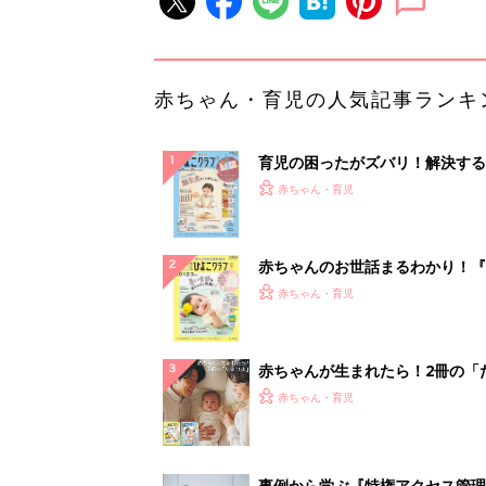
赤ちゃん・育児の人気記事ランキ
育児の困ったがズバリ！解決する
『ひよこクラブ 秋号』 4カ月～
赤ちゃん・育児
になるまで、育児に役立つ情報が
ぱい！
赤ちゃんのお世話まるわかり！『
てのひよこクラブ 夏号』〈巻頭
赤ちゃん・育児
集〉初めての授乳がうまくいく！
っぱい・ミルクの基本と夏のトラ
解決テク
赤ちゃんが生まれたら！2冊の「
ひよ」
赤ちゃん・育児
事例から学ぶ『特権アクセス管理