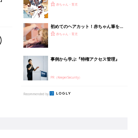
にかかると…【御手洗直子のコマダム
赤ちゃん・育児
日記】
初めてのヘアカット！赤ちゃん筆を作
るには？
赤ちゃん・育児
事例から学ぶ『特権アクセス管理』
PR（KeeperSecurity）
Recommended by