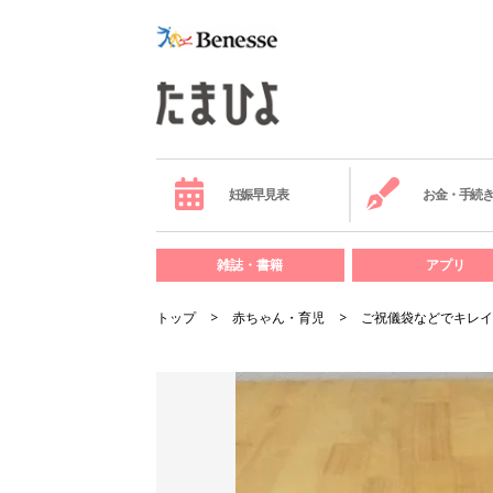
妊娠早見表
お金・手続
雑誌・書籍
アプリ
トップ
赤ちゃん・育児
ご祝儀袋などでキレイ