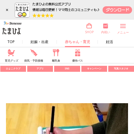
×
内祝い
SHOP
メニュー
TOP
妊娠・出産
赤ちゃん・育児
妊活
育児グッズ
病気・予防接種
離乳食
優待パス
ひよこクラブ
アプリ
SNS
キャンペーン
写真スタジオ