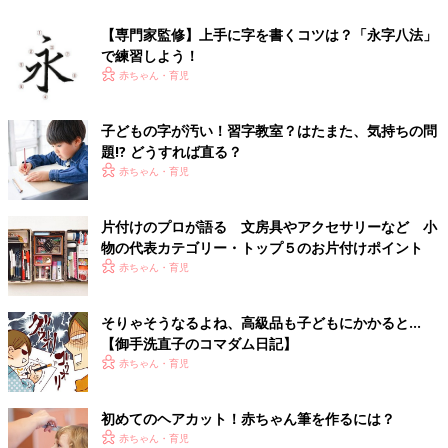
【専門家監修】上手に字を書くコツは？「永字八法」
で練習しよう！
赤ちゃん・育児
子どもの字が汚い！習字教室？はたまた、気持ちの問
題!? どうすれば直る？
赤ちゃん・育児
片付けのプロが語る 文房具やアクセサリーなど 小
物の代表カテゴリー・トップ５のお片付けポイント
赤ちゃん・育児
そりゃそうなるよね、高級品も子どもにかかると…
【御手洗直子のコマダム日記】
赤ちゃん・育児
初めてのヘアカット！赤ちゃん筆を作るには？
赤ちゃん・育児