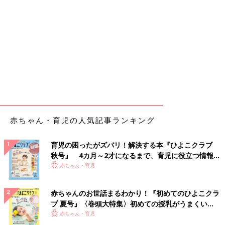
赤ちゃん・育児の人気記事ランキング
育児の困ったがズバリ！解決する本『ひよこクラブ
秋号』 4カ月～2才になるまで、育児に役立つ情報が
いっぱい！
赤ちゃん・育児
赤ちゃんのお世話まるわかり！『初めてのひよこクラ
ブ 夏号』〈巻頭大特集〉初めての授乳がうまくい
く！ おっぱい・ミルクの基本と夏のトラブル 解決テ
赤ちゃん・育児
ク