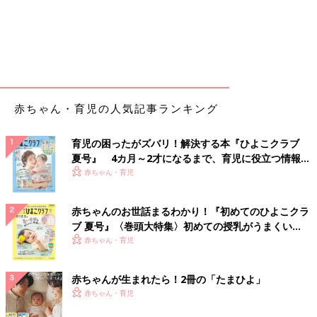
赤ちゃん・育児の人気記事ランキング
育児の困ったがズバリ！解決する本『ひよこクラブ
夏号』 4カ月～2才になるまで、育児に役立つ情報が
いっぱい！
赤ちゃん・育児
赤ちゃんのお世話まるわかり！『初めてのひよこクラ
ブ 夏号』〈巻頭大特集〉初めての授乳がうまくい
く！ おっぱい・ミルクの基本と夏のトラブル 解決テ
赤ちゃん・育児
ク
赤ちゃんが生まれたら！2冊の「たまひよ」
赤ちゃん・育児