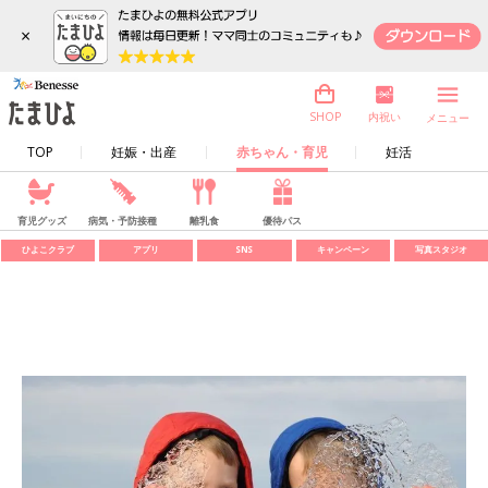
×
内祝い
SHOP
メニュー
TOP
妊娠・出産
赤ちゃん・育児
妊活
育児グッズ
病気・予防接種
離乳食
優待パス
ひよこクラブ
アプリ
SNS
キャンペーン
写真スタジオ