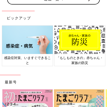
ピックアップ
ちゃん・
日本外来小児科学会リーフレッ
六星占術 細木かおりさ
ト検討会
相談
最新号