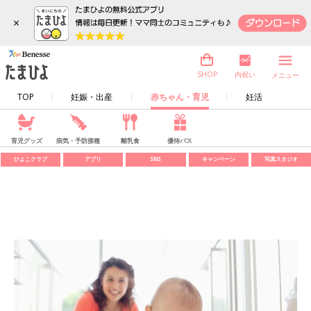
×
内祝い
SHOP
メニュー
TOP
妊娠・出産
赤ちゃん・育児
妊活
育児グッズ
病気・予防接種
離乳食
優待パス
ひよこクラブ
アプリ
SNS
キャンペーン
写真スタジオ