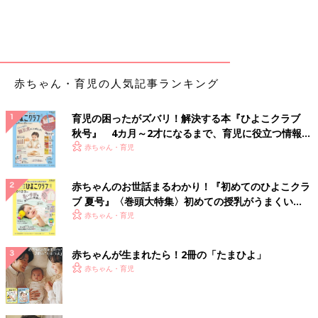
赤ちゃん・育児の人気記事ランキング
育児の困ったがズバリ！解決する本『ひよこクラブ
秋号』 4カ月～2才になるまで、育児に役立つ情報が
いっぱい！
赤ちゃん・育児
赤ちゃんのお世話まるわかり！『初めてのひよこクラ
ブ 夏号』〈巻頭大特集〉初めての授乳がうまくい
く！ おっぱい・ミルクの基本と夏のトラブル 解決テ
赤ちゃん・育児
ク
赤ちゃんが生まれたら！2冊の「たまひよ」
赤ちゃん・育児