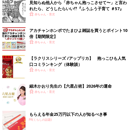
見知らぬ他人から「赤ちゃん抱っこさせて〜」と言わ
れたら、どうしたらいい⁉︎『ふうふう子育て ＃57』
赤ちゃん・育児
アカチャンホンポでたまひよ雑誌を買うとポイント10
倍【期間限定】
赤ちゃん・育児
【ラクリスシリーズ /アップリカ】 抱っこひも人気
口コミランキング（体験談）
赤ちゃん・育児
細木かおり先生の【六星占術】2026年の運命
赤ちゃん・育児
もらえる年金25万円以下の人が知るべき事
PR(くらしの話題)