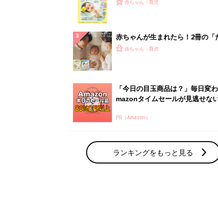
てのひよこクラブ 夏号』〈巻頭
赤ちゃん・育児
集〉初めての授乳がうまくいく！
っぱい・ミルクの基本と夏のトラ
解決テク
赤ちゃんが生まれたら！2冊の「
ひよ」
赤ちゃん・育児
「今日の目玉商品は？」毎日変わ
mazonタイムセールが見逃せな
PR（Amazon）
ランキングをもっと見る