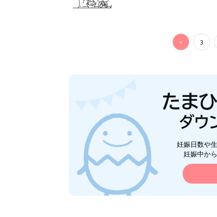
<
3
妊娠日数や
妊娠中か