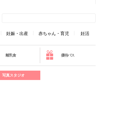
妊娠・出産
赤ちゃん・育児
妊活
離乳食
優待パス
写真スタジオ