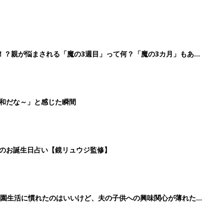
！？親が悩まされる「魔の3週目」って何？「魔の3カ月」もある
平和だな～」と感じた瞬間
日のお誕生日占い【鏡リュウジ監修】
育園生活に慣れたのはいいけど、夫の子供への興味関心が薄れた気
91』