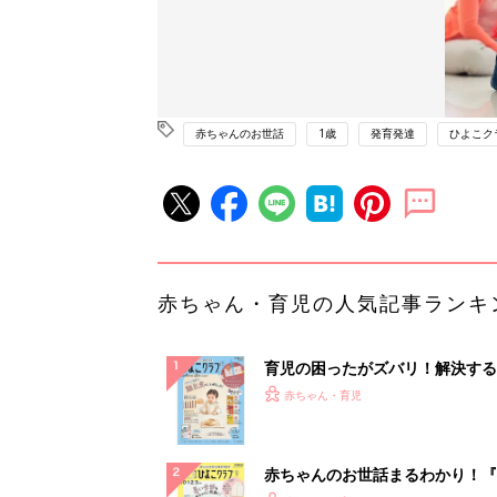
赤ちゃんのお世話
1歳
発育発達
ひよこク
赤ちゃん・育児の人気記事ランキ
育児の困ったがズバリ！解決する
『ひよこクラブ 秋号』 4カ月～
赤ちゃん・育児
になるまで、育児に役立つ情報が
ぱい！
赤ちゃんのお世話まるわかり！『