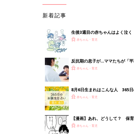
新着記事
生後3週目の赤ちゃんはよく泣く
って本当？【専門家】
赤ちゃん・育児
反抗期の息子が...ママたちが「
赤ちゃん・育児
8月6日生まれはこんな人 365
赤ちゃん・育児
【漫画】あれ、どうして？ 保
がする……！『ふうふう子育て ＃
赤ちゃん・育児