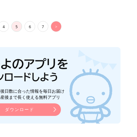
4
5
6
7
>
生後日数に合った情報を毎日お届け
ら産後まで長く使える無料アプリ
ダウンロード