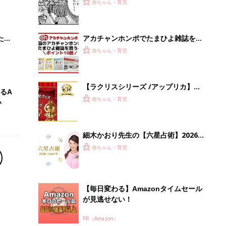
大特
せて〜」と言われたら、どうしたらい
赤ちゃん・育児
 お
い⁉︎『ふうふう子育て ＃57』
ブル
たま
アカチャンホンポでたまひよ雑誌を買
うとポイント10倍【期間限定】
赤ちゃん・育児
【ラクリスシリーズ /アップリカ】
るA
抱っこひも人気口コミランキング（体
赤ちゃん・育児
い
験談）
細木かおり先生の【六星占術】2026
年の運命
赤ちゃん・育児
【毎日変わる】Amazonタイムセール
が見逃せない！
PR（Amazon）