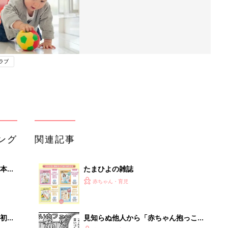
ラブ
ング
関連記事
本
たまひよの雑誌
2才
赤ちゃん・育児
いっ
初め
見知らぬ他人から「赤ちゃん抱っこさ