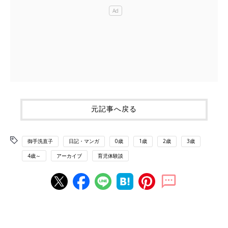
元記事へ戻る
御手洗直子
日記・マンガ
0歳
1歳
2歳
3歳
4歳～
アーカイブ
育児体験談