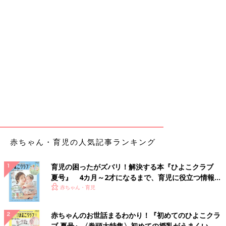
赤ちゃん・育児の人気記事ランキング
育児の困ったがズバリ！解決する本『ひよこクラブ
夏号』 4カ月～2才になるまで、育児に役立つ情報が
いっぱい！
赤ちゃん・育児
赤ちゃんのお世話まるわかり！『初めてのひよこクラ
ブ 夏号』〈巻頭大特集〉初めての授乳がうまくい