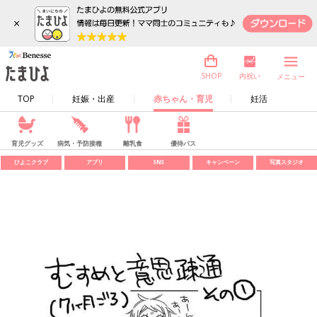
×
内祝い
SHOP
メニュー
TOP
妊娠・出産
赤ちゃん・育児
妊活
育児グッズ
病気・予防接種
離乳食
優待パス
ひよこクラブ
アプリ
SNS
キャンペーン
写真スタジオ