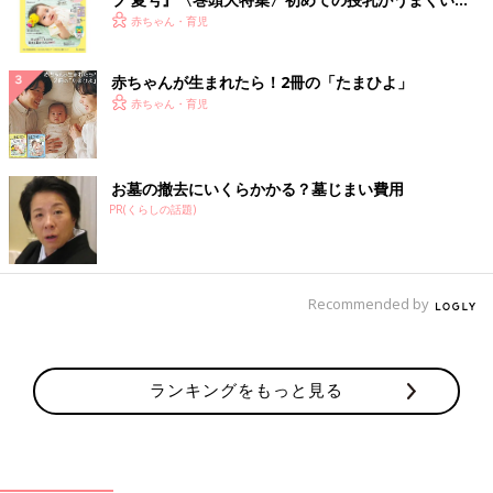
く！ おっぱい・ミルクの基本と夏のトラブル 解決テ
赤ちゃん・育児
ク
赤ちゃんが生まれたら！2冊の「たまひよ」
赤ちゃん・育児
お墓の撤去にいくらかかる？墓じまい費用
PR(くらしの話題)
Recommended by
ランキングをもっと見る