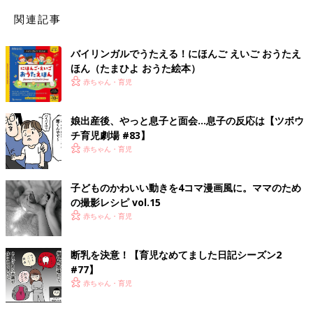
関連記事
バイリンガルでうたえる！にほんご えいご おうたえ
ほん（たまひよ おうた絵本）
赤ちゃん・育児
娘出産後、やっと息子と面会…息子の反応は【ツボウ
チ育児劇場 #83】
赤ちゃん・育児
子どものかわいい動きを4コマ漫画風に。ママのため
の撮影レシピ vol.15
赤ちゃん・育児
断乳を決意！【育児なめてました日記シーズン2
#77】
赤ちゃん・育児