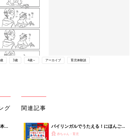
2歳
3歳
4歳～
アーカイブ
育児体験談
ング
関連記事
本
バイリンガルでうたえる！にほんご
2才
えいご おうたえほん（たまひよ おう
赤ちゃん・育児
いっ
た絵本）