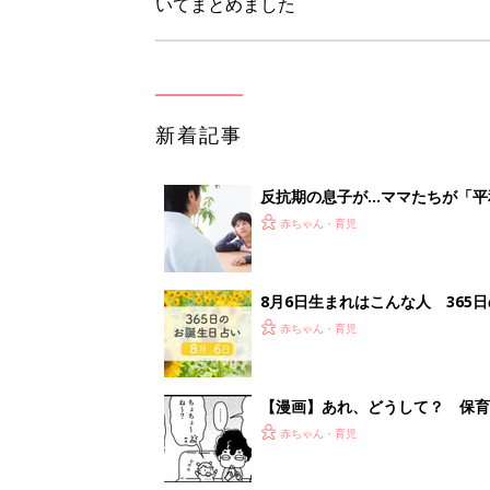
いてまとめました
新着記事
反抗期の息子が...ママたちが「
赤ちゃん・育児
8月6日生まれはこんな人 365
赤ちゃん・育児
【漫画】あれ、どうして？ 保
がする……！『ふうふう子育て ＃
赤ちゃん・育児