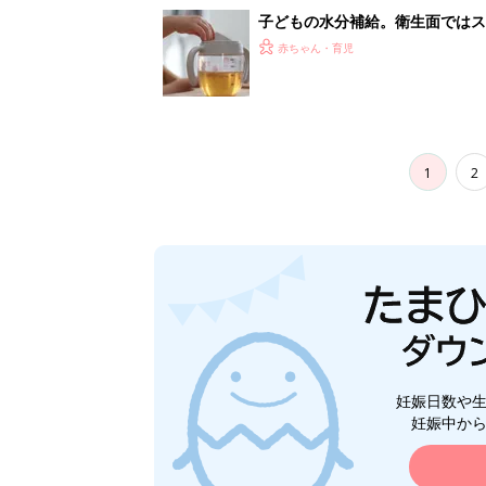
子どもの水分補給。衛生面ではス
く3つのコツとは？【専門家監修
赤ちゃん・育児
1
2
妊娠日数や
妊娠中か