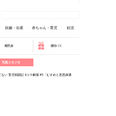
妊娠・出産
赤ちゃん・育児
妊活
離乳食
優待パス
写真スタジオ
い 育児戦闘記 4コマ劇場 #5「むすめと意思疎通