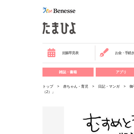
妊娠早見表
お金・手続
雑誌・書籍
アプリ
トップ
赤ちゃん・育児
日記・マンガ
御
（2）」