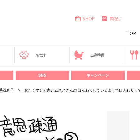
SHOP
内祝い
TOP
き
名づけ
出産準備
SNS
キャンペーン
手洗直子
おたくマンガ家とムスメさんの ほんわりしているようでほんわりしてな