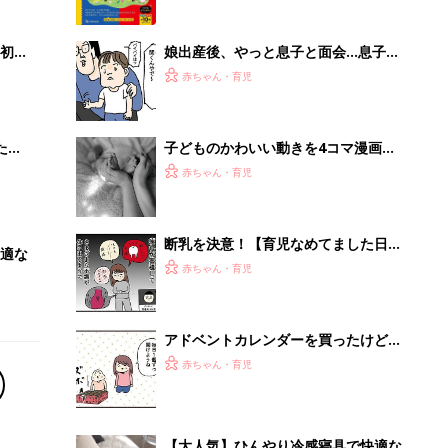
初め
娘出産後、やっと息子と面会…息子の
大特
反応は【ツボウチ育児劇場 #83】
赤ちゃん・育児
 お
ブル
たま
子どものかわいい動きを4コマ漫画風
に。ママのための撮影レシピ vol.15
赤ちゃん・育児
断乳を決意！【育児なめてました日記
適な
シーズン2 #77】
赤ちゃん・育児
アドベントカレンダーを買ったけど…
【育児なめてました日記シーズン2
赤ちゃん・育児
#76】
【大人気】ひんやり冷感寝具で快適な