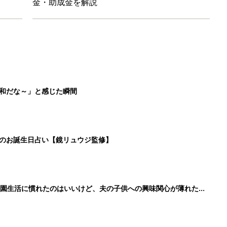
金・助成金を解説
平和だな～」と感じた瞬間
日のお誕生日占い【鏡リュウジ監修】
育園生活に慣れたのはいいけど、夫の子供への興味関心が薄れた気
91』