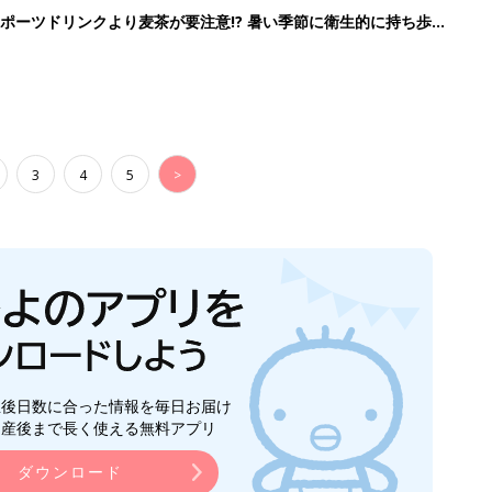
ポーツドリンクより麦茶が要注意!? 暑い季節に衛生的に持ち歩
】
3
4
5
>
生後日数に合った情報を毎日お届け
ら産後まで長く使える無料アプリ
ダウンロード