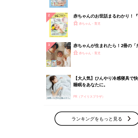
ぱい！
赤ちゃんのお世話まるわかり！『
てのひよこクラブ 夏号』〈巻頭
赤ちゃん・育児
集〉初めての授乳がうまくいく！
っぱい・ミルクの基本と夏のトラ
解決テク
赤ちゃんが生まれたら！2冊の「
ひよ」
赤ちゃん・育児
【大人気】ひんやり冷感寝具で快
睡眠をあなたに。
PR（アイリスプラザ）
ランキングをもっと見る