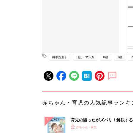
御手洗直子
日記・マンガ
0歳
1歳
赤ちゃん・育児の人気記事ランキ
育児の困ったがズバリ！解決する
『ひよこクラブ 夏号』 4カ月～
赤ちゃん・育児
になるまで、育児に役立つ情報が