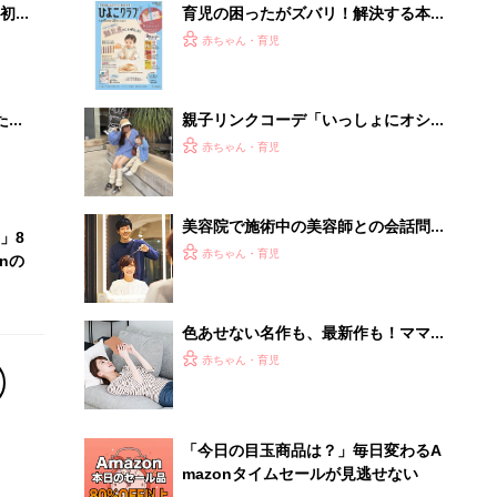
初め
育児の困ったがズバリ！解決する本
大特
『ひよこクラブ 秋号』 4カ月～2才
赤ちゃん・育児
 お
になるまで、育児に役立つ情報がいっ
ブル
ぱい！
たま
親子リンクコーデ「いっしょにオシャ
レすると気分が上がる！」「仲良し感
赤ちゃん・育児
が伝わる！」激かわフォト4選
美容院で施術中の美容師との会話問
」8
題。「無言になると気まずい」という
赤ちゃん・育児
nの
シーンで美容師の本音は…⁉
色あせない名作も、最新作も！ママと
漫画のつきあい方
赤ちゃん・育児
「今日の目玉商品は？」毎日変わるA
mazonタイムセールが見逃せない