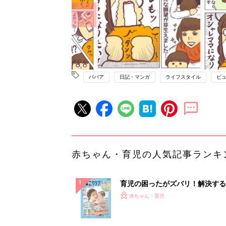
ババア
日記・マンガ
ライフスタイル
ビ
赤ちゃん・育児の人気記事ランキ
育児の困ったがズバリ！解決する
『ひよこクラブ 夏号』 4カ月～
赤ちゃん・育児
になるまで、育児に役立つ情報が
ぱい！