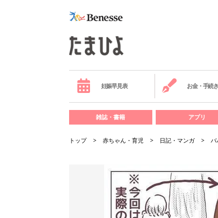
妊娠早見表
お金・手続
雑誌・書籍
アプリ
トップ
赤ちゃん・育児
日記・マンガ
バ