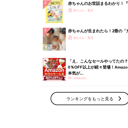
赤ちゃんのお世話まるわかり！『
てのひよこクラブ 夏号』〈巻頭
赤ちゃん・育児
集〉初めての授乳がうまくいく！
っぱい・ミルクの基本と夏のトラ
解決テク
赤ちゃんが生まれたら！2冊の「
ひよ」
赤ちゃん・育児
「え、こんなセールやってたの？
0％OFF以上が続々登場！Amazo
本気が...
PR（Amazon）
ランキングをもっと見る