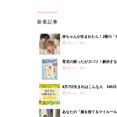
新着記事
赤ちゃんが生まれたら！2冊の「
赤ちゃん・育児
育児の困ったがズバリ！解決する
つ情報がいっぱい！
赤ちゃん・育児
8月7日生まれはこんな人 365
赤ちゃん・育児
あなたの「服を捨てるマイルー