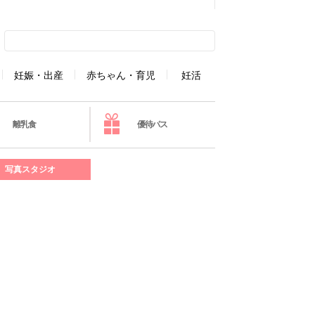
妊娠・出産
赤ちゃん・育児
妊活
離乳食
優待パス
写真スタジオ