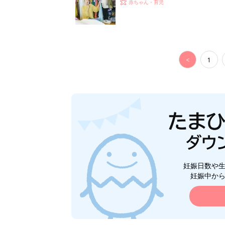
スタイリストが喝！
赤ちゃん・育児
<
1
妊娠日数や
妊娠中か