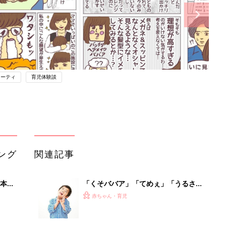
ューティ
育児体験談
ング
関連記事
本
「くそババア」「てめぇ」「うるさ
2才
い」子どもが乱暴な言葉を使ったとき
赤ちゃん・育児
いっ
の正しい対処法