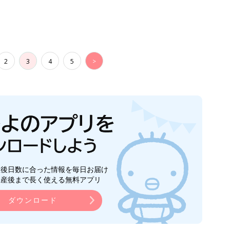
2
3
4
5
>
生後日数に合った情報を毎日お届け
ら産後まで長く使える無料アプリ
ダウンロード