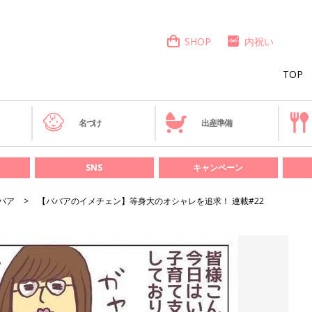
SHOP
内祝い
TOP
き
名づけ
出産準備
SNS
キャンペーン
バア
【ババアのイメチェン】等身大のオシャレを追求！ 連載#22