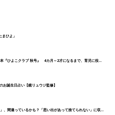
たまひよ」
本『ひよこクラブ 秋号』 4カ月～2才になるまで、育児に役立
日のお誕生日占い【鏡リュウジ監修】
ル」、間違っているかも？「思い出があって捨てられない」に収納