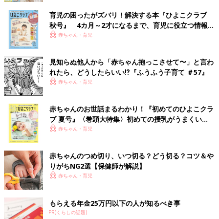
育児の困ったがズバリ！解決する本『ひよこクラブ
秋号』 4カ月～2才になるまで、育児に役立つ情報が
いっぱい！
赤ちゃん・育児
見知らぬ他人から「赤ちゃん抱っこさせて〜」と言わ
れたら、どうしたらいい⁉︎『ふうふう子育て ＃57』
赤ちゃん・育児
赤ちゃんのお世話まるわかり！『初めてのひよこクラ
ブ 夏号』〈巻頭大特集〉初めての授乳がうまくい
く！ おっぱい・ミルクの基本と夏のトラブル 解決テ
赤ちゃん・育児
ク
赤ちゃんのつめ切り、いつ切る？どう切る？コツ＆や
りがちNG2選【保健師が解説】
赤ちゃん・育児
もらえる年金25万円以下の人が知るべき事
PR(くらしの話題)