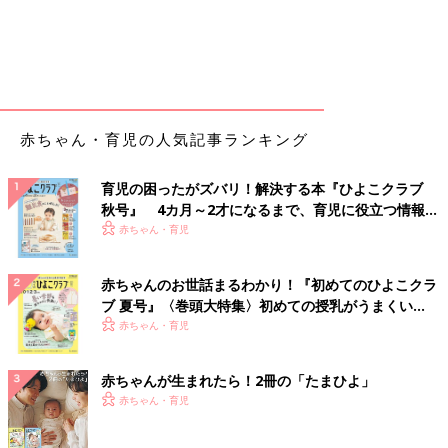
赤ちゃん・育児の人気記事ランキング
育児の困ったがズバリ！解決する本『ひよこクラブ
秋号』 4カ月～2才になるまで、育児に役立つ情報が
いっぱい！
赤ちゃん・育児
赤ちゃんのお世話まるわかり！『初めてのひよこクラ
ブ 夏号』〈巻頭大特集〉初めての授乳がうまくい
く！ おっぱい・ミルクの基本と夏のトラブル 解決テ
赤ちゃん・育児
ク
赤ちゃんが生まれたら！2冊の「たまひよ」
赤ちゃん・育児