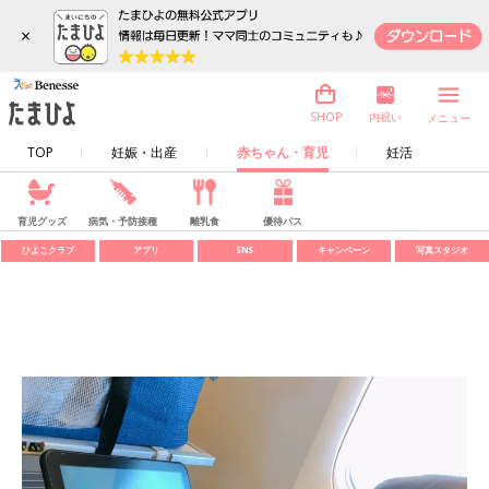
×
内祝い
SHOP
メニュー
TOP
妊娠・出産
赤ちゃん・育児
妊活
育児グッズ
病気・予防接種
離乳食
優待パス
ひよこクラブ
アプリ
SNS
キャンペーン
写真スタジオ