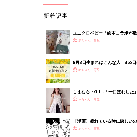
新着記事
ユニクロベビー「絵本コラボが激
5選
赤ちゃん・育児
8月3日生まれはこんな人 365
赤ちゃん・育児
しまむら・GU…「一目ぼれした
赤ちゃん・育児
【漫画】疲れている時に嬉しい
助け『ふうふう子育て ＃90』
赤ちゃん・育児