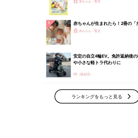
てのひよこクラブ 夏号』〈巻頭
赤ちゃん・育児
集〉初めての授乳がうまくいく！
っぱい・ミルクの基本と夏のトラ
解決テク
赤ちゃんが生まれたら！2冊の「
ひよ」
赤ちゃん・育児
安定の自立4輪EV。免許返納後の
や小さな軽トラ代わりに
PR（BLAZE）
ランキングをもっと見る