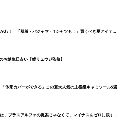
かわ！」「肌着・パジャマ・Tシャツも！」買うべき夏アイテム
日のお誕生日占い【鏡リュウジ監修】
」「体形カバーができる」この夏大人気の主役級キャミソール5選
のは、プラスアルファの提案じゃなくて、マイナスをゼロに戻す手