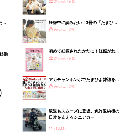
大特
なかの子を守れるなら、おっぱいが1
赤ちゃん・育児
 お
つなくなったっていいと思った」【妊
ブル
娠期がん経験談インタビュー】
たま
妊娠中に読みたい！3冊の「たまひ
よ」
赤ちゃん・育児
初めて妊娠されたかたに！妊娠がわか
移動
ったら最初に読む本『初めてのたまご
赤ちゃん・育児
クラブ 夏号』
アカチャンホンポでたまひよ雑誌を買
うとポイント10倍【期間限定】
赤ちゃん・育児
坂道もスムーズに登坂。免許返納後の
日常を支えるシニアカー
PR（BLAZE）