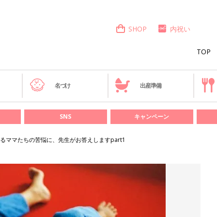
SHOP
内祝い
TOP
き
名づけ
出産準備
SNS
キャンペーン
るママたちの苦悩に、先生がお答えしますpart1