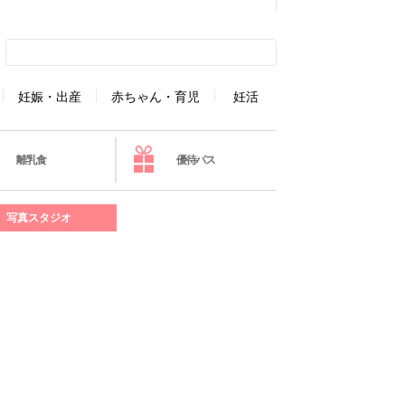
妊娠・出産
赤ちゃん・育児
妊活
離乳食
優待パス
写真スタジオ