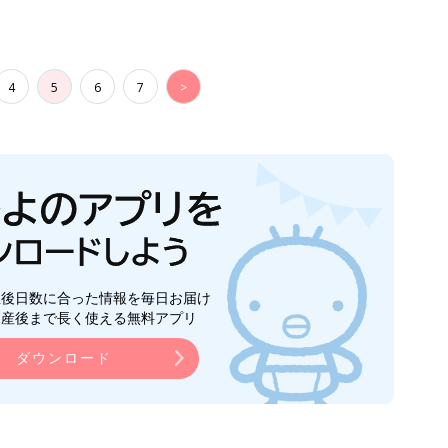
4
5
6
7
>
生後日数に合った情報を毎日お届け
ら産後まで長く使える無料アプリ
ダウンロード