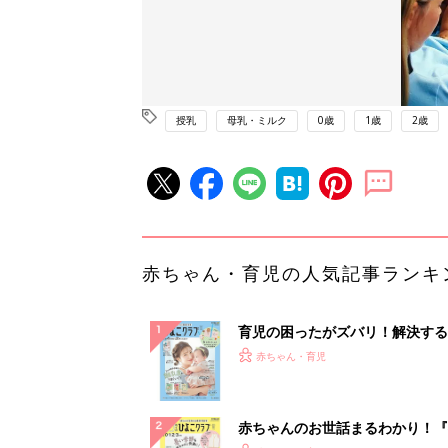
授乳
母乳・ミルク
0歳
1歳
2歳
赤ちゃん・育児の人気記事ランキ
育児の困ったがズバリ！解決する
『ひよこクラブ 夏号』 4カ月～
赤ちゃん・育児
になるまで、育児に役立つ情報が
ぱい！
赤ちゃんのお世話まるわかり！『