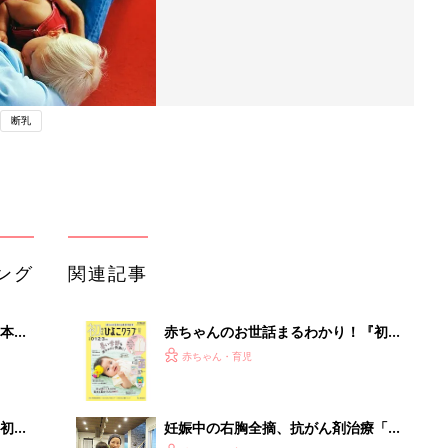
断乳
ング
関連記事
本
赤ちゃんのお世話まるわかり！『初め
2才
てのひよこクラブ 夏号』〈巻頭大特
赤ちゃん・育児
いっ
集〉初めての授乳がうまくいく！ お
っぱい・ミルクの基本と夏のトラブル
解決テク
初め
妊娠中の右胸全摘、抗がん剤治療「お