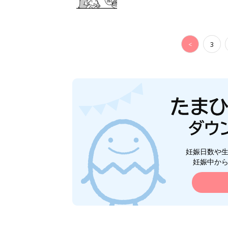
<
3
妊娠日数や
妊娠中か