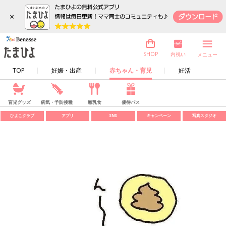
×
内祝い
SHOP
メニュー
TOP
妊娠・出産
赤ちゃん・育児
妊活
育児グッズ
病気・予防接種
離乳食
優待パス
ひよこクラブ
アプリ
SNS
キャンペーン
写真スタジオ