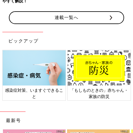
連載一覧へ
ピックアップ
日本外来小児科学会リーフレッ
六星占術 細木かおりさんの人生
ト検討会
相談
最新号