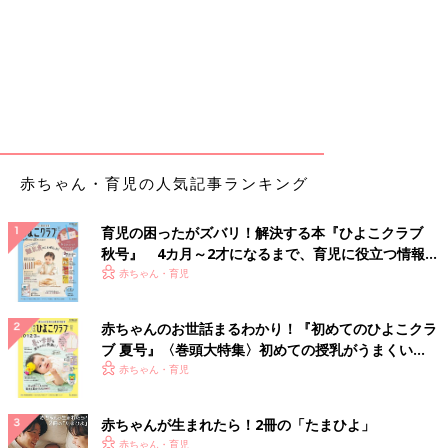
赤ちゃん・育児の人気記事ランキング
育児の困ったがズバリ！解決する本『ひよこクラブ
秋号』 4カ月～2才になるまで、育児に役立つ情報が
いっぱい！
赤ちゃん・育児
赤ちゃんのお世話まるわかり！『初めてのひよこクラ
ブ 夏号』〈巻頭大特集〉初めての授乳がうまくい
く！ おっぱい・ミルクの基本と夏のトラブル 解決テ
赤ちゃん・育児
ク
赤ちゃんが生まれたら！2冊の「たまひよ」
赤ちゃん・育児