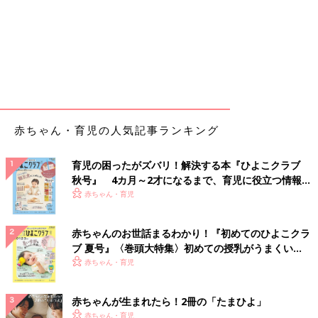
赤ちゃん・育児の人気記事ランキング
育児の困ったがズバリ！解決する本『ひよこクラブ
秋号』 4カ月～2才になるまで、育児に役立つ情報が
いっぱい！
赤ちゃん・育児
赤ちゃんのお世話まるわかり！『初めてのひよこクラ
ブ 夏号』〈巻頭大特集〉初めての授乳がうまくい
く！ おっぱい・ミルクの基本と夏のトラブル 解決テ
赤ちゃん・育児
ク
赤ちゃんが生まれたら！2冊の「たまひよ」
赤ちゃん・育児