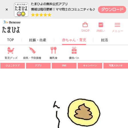
×
内祝い
SHOP
メニュー
TOP
妊娠・出産
赤ちゃん・育児
妊活
育児グッズ
病気・予防接種
離乳食
優待パス
ひよこクラブ
アプリ
SNS
キャンペーン
写真スタジオ