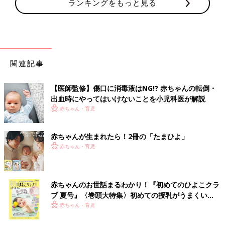
ランキングをもっと見る
関連記事
【医師監修】傷口に消毒液はNG!? 赤ちゃんの転倒・
出血時にやってはいけないことを小児科医が解説
赤ちゃん・育児
赤ちゃんが生まれたら！2冊の「たまひよ」
赤ちゃん・育児
赤ちゃんのお世話まるわかり！『初めてのひよこクラ
ブ 夏号』〈巻頭大特集〉初めての授乳がうまくい
く！ おっぱい・ミルクの基本と夏のトラブル 解決テ
赤ちゃん・育児
ク