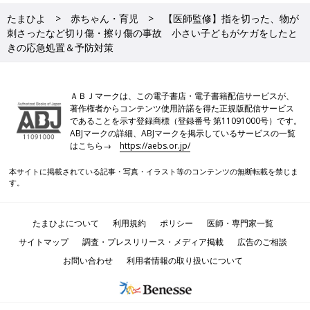
たまひよ
赤ちゃん・育児
【医師監修】指を切った、物が
刺さったなど切り傷・擦り傷の事故 小さい子どもがケガをしたと
きの応急処置＆予防対策
ＡＢＪマークは、この電子書店・電子書籍配信サービスが、
著作権者からコンテンツ使用許諾を得た正規版配信サービス
であることを示す登録商標（登録番号 第11091000号）です。
ABJマークの詳細、ABJマークを掲示しているサービスの一覧
はこちら→
https://aebs.or.jp/
本サイトに掲載されている記事・写真・イラスト等のコンテンツの無断転載を禁じま
す。
たまひよについて
利用規約
ポリシー
医師・専門家一覧
サイトマップ
調査・プレスリリース・メディア掲載
広告のご相談
お問い合わせ
利用者情報の取り扱いについて