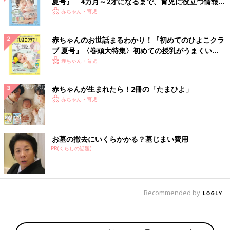
夏号』 4カ月～2才になるまで、育児に役立つ情報が
いっぱい！
赤ちゃん・育児
赤ちゃんのお世話まるわかり！『初めてのひよこクラ
ブ 夏号』〈巻頭大特集〉初めての授乳がうまくい
く！ おっぱい・ミルクの基本と夏のトラブル 解決テ
赤ちゃん・育児
ク
赤ちゃんが生まれたら！2冊の「たまひよ」
赤ちゃん・育児
お墓の撤去にいくらかかる？墓じまい費用
PR(くらしの話題)
Recommended by