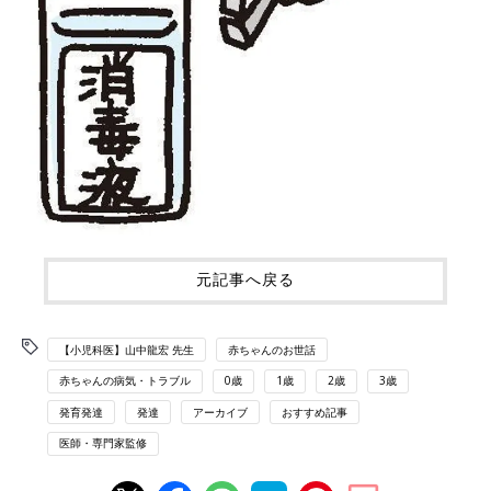
元記事へ戻る
【小児科医】山中龍宏 先生
赤ちゃんのお世話
赤ちゃんの病気・トラブル
0歳
1歳
2歳
3歳
発育発達
発達
アーカイブ
おすすめ記事
医師・専門家監修