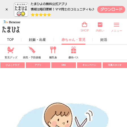
×
内祝い
SHOP
メニュー
TOP
妊娠・出産
赤ちゃん・育児
妊活
育児グッズ
病気・予防接種
離乳食
優待パス
ひよこクラブ
アプリ
SNS
キャンペーン
写真スタジオ