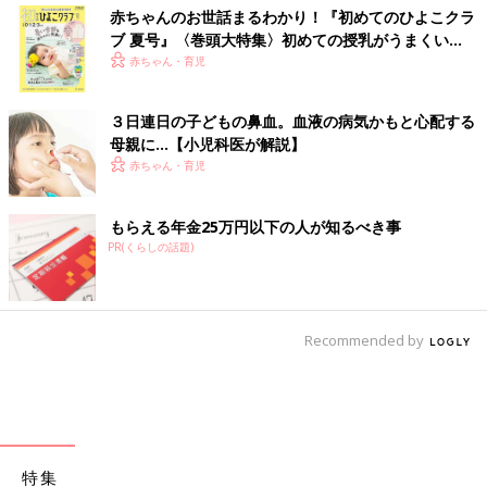
赤ちゃんのお世話まるわかり！『初めてのひよこクラ
ブ 夏号』〈巻頭大特集〉初めての授乳がうまくい
く！ おっぱい・ミルクの基本と夏のトラブル 解決テ
赤ちゃん・育児
ク
３日連日の子どもの鼻血。血液の病気かもと心配する
母親に…【小児科医が解説】
赤ちゃん・育児
もらえる年金25万円以下の人が知るべき事
PR(くらしの話題)
Recommended by
特集