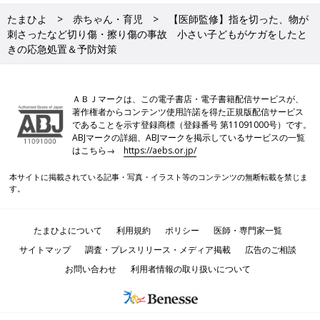
たまひよ
赤ちゃん・育児
【医師監修】指を切った、物が
刺さったなど切り傷・擦り傷の事故 小さい子どもがケガをしたと
きの応急処置＆予防対策
ＡＢＪマークは、この電子書店・電子書籍配信サービスが、
著作権者からコンテンツ使用許諾を得た正規版配信サービス
であることを示す登録商標（登録番号 第11091000号）です。
ABJマークの詳細、ABJマークを掲示しているサービスの一覧
はこちら→
https://aebs.or.jp/
本サイトに掲載されている記事・写真・イラスト等のコンテンツの無断転載を禁じま
す。
たまひよについて
利用規約
ポリシー
医師・専門家一覧
サイトマップ
調査・プレスリリース・メディア掲載
広告のご相談
お問い合わせ
利用者情報の取り扱いについて