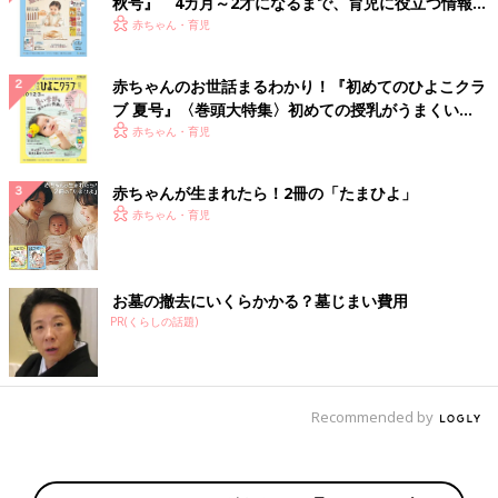
秋号』 4カ月～2才になるまで、育児に役立つ情報が
いっぱい！
赤ちゃん・育児
赤ちゃんのお世話まるわかり！『初めてのひよこクラ
ブ 夏号』〈巻頭大特集〉初めての授乳がうまくい
く！ おっぱい・ミルクの基本と夏のトラブル 解決テ
赤ちゃん・育児
ク
赤ちゃんが生まれたら！2冊の「たまひよ」
赤ちゃん・育児
お墓の撤去にいくらかかる？墓じまい費用
PR(くらしの話題)
Recommended by