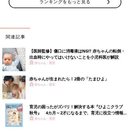
ランキングをもっと見る
関連記事
【医師監修】傷口に消毒液はNG!? 赤ちゃんの転倒・
出血時にやってはいけないことを小児科医が解説
赤ちゃん・育児
赤ちゃんが生まれたら！2冊の「たまひよ」
赤ちゃん・育児
育児の困ったがズバリ！解決する本『ひよこクラブ
秋号』 4カ月～2才になるまで、育児に役立つ情報が
いっぱい！
赤ちゃん・育児