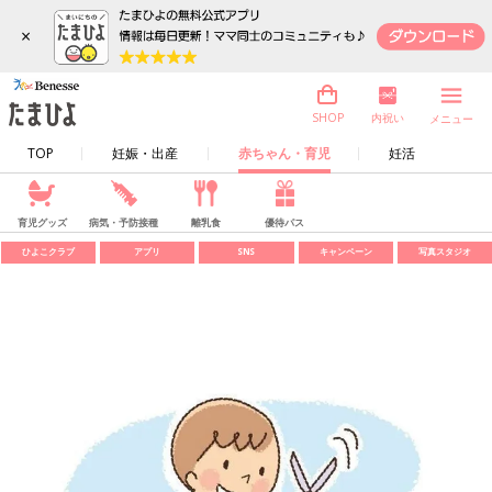
×
内祝い
SHOP
メニュー
TOP
妊娠・出産
赤ちゃん・育児
妊活
育児グッズ
病気・予防接種
離乳食
優待パス
ひよこクラブ
アプリ
SNS
キャンペーン
写真スタジオ