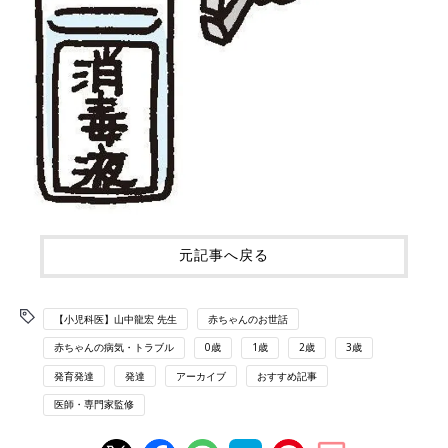
元記事へ戻る
【小児科医】山中龍宏 先生
赤ちゃんのお世話
赤ちゃんの病気・トラブル
0歳
1歳
2歳
3歳
発育発達
発達
アーカイブ
おすすめ記事
医師・専門家監修