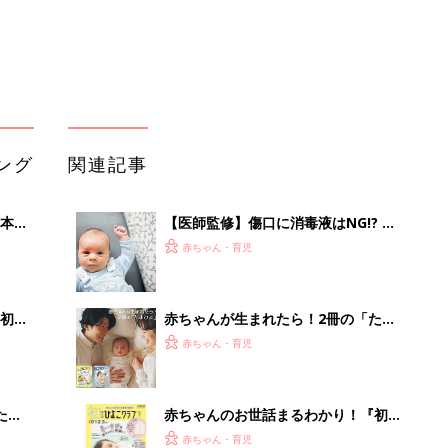
大特
ひよ」
赤ちゃん・育児
 お
ブル
たま
赤ちゃんのお世話まるわかり！『初め
てのひよこクラブ 夏号』〈巻頭大特
赤ちゃん・育児
集〉初めての授乳がうまくいく！ お
っぱい・ミルクの基本と夏のトラブル
解決テク
３日連日の子どもの鼻血。血液の病気
OFF
かもと心配する母親に…【小児科医が
赤ちゃん・育児
解説】
切り傷・すり傷は消毒しない！乾かさ
ない！新しい考え方【日本外来小児科
赤ちゃん・育児
学会リーフレット検討会より】
「今日の目玉商品は？」毎日変わるA
mazonタイムセールが見逃せない
PR（Amazon）