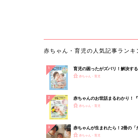
てのひよこクラブ 夏号』〈巻頭
赤ちゃん・育児
集〉初めての授乳がうまくいく！
っぱい・ミルクの基本と夏のトラ
解決テク
赤ちゃんが生まれたら！2冊の「
ひよ」
赤ちゃん・育児
Amazon今日も見逃せない！80%
以上が続々登場
PR（Amazon）
ランキングをもっと見る