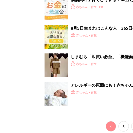
<
3
妊娠日数や
妊娠中か