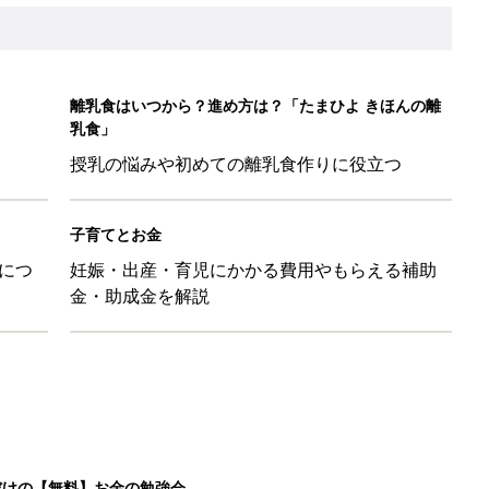
だけの【無料】お金の勉強会
日のお誕生日占い【鏡リュウジ監修】
も◎」SNSで超話題！夏必須のラッシュガード5選
を守るためにやっておきたいダニ対策５【専門家】