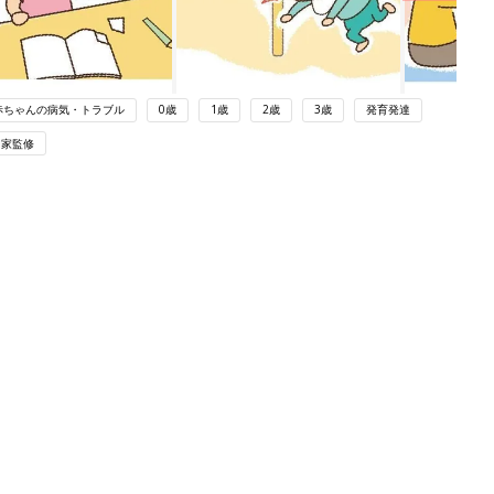
赤ちゃんの病気・トラブル
0歳
1歳
2歳
3歳
発育発達
門家監修
ング
関連記事
本
【医師監修】傷口に消毒液はNG!? 赤
2才
ちゃんの転倒・出血時にやってはいけ
赤ちゃん・育児
いっ
ないことを小児科医が解説
初め
赤ちゃんが生まれたら！2冊の「たま