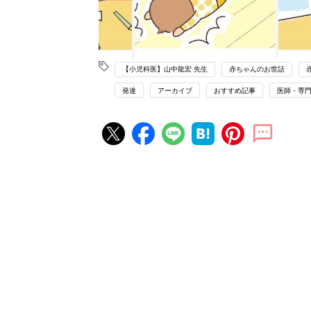
【小児科医】山中龍宏 先生
赤ちゃんのお世話
発達
アーカイブ
おすすめ記事
医師・専
赤ちゃん・育児の人気記事ランキ
育児の困ったがズバリ！解決する
『ひよこクラブ 夏号』 4カ月～
赤ちゃん・育児
になるまで、育児に役立つ情報が
ぱい！
赤ちゃんのお世話まるわかり！『