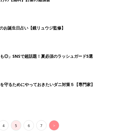
4
5
6
7
>
生後日数に合った情報を毎日お届け
ら産後まで長く使える無料アプリ
ダウンロード