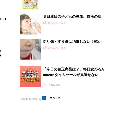
Recommended by
離乳食はいつから？進め方は？「たまひよ きほんの離
乳食」
授乳の悩みや初めての離乳食作りに役立つ
子育てとお金
につ
妊娠・出産・育児にかかる費用やもらえる補助
金・助成金を解説