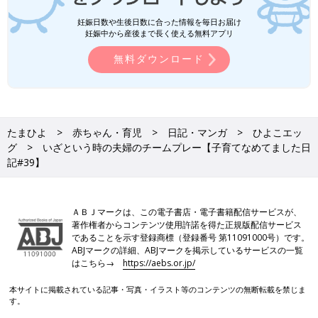
妊娠日数や生後日数に合った情報を毎日お届け
妊娠中から産後まで長く使える無料アプリ
無料ダウンロード
たまひよ
赤ちゃん・育児
日記・マンガ
ひよこエッ
グ
いざという時の夫婦のチームプレー【子育てなめてました日
記#39】
ＡＢＪマークは、この電子書店・電子書籍配信サービスが、
著作権者からコンテンツ使用許諾を得た正規版配信サービス
であることを示す登録商標（登録番号 第11091000号）です。
ABJマークの詳細、ABJマークを掲示しているサービスの一覧
はこちら→
https://aebs.or.jp/
本サイトに掲載されている記事・写真・イラスト等のコンテンツの無断転載を禁じま
す。