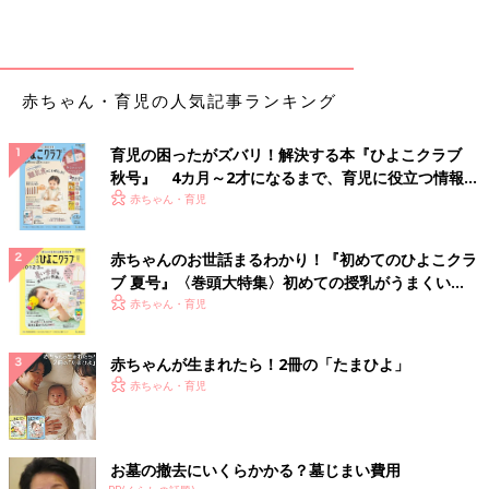
赤ちゃん・育児の人気記事ランキング
育児の困ったがズバリ！解決する本『ひよこクラブ
秋号』 4カ月～2才になるまで、育児に役立つ情報が
いっぱい！
赤ちゃん・育児
赤ちゃんのお世話まるわかり！『初めてのひよこクラ
ブ 夏号』〈巻頭大特集〉初めての授乳がうまくい
く！ おっぱい・ミルクの基本と夏のトラブル 解決テ
赤ちゃん・育児
ク
赤ちゃんが生まれたら！2冊の「たまひよ」
赤ちゃん・育児
お墓の撤去にいくらかかる？墓じまい費用