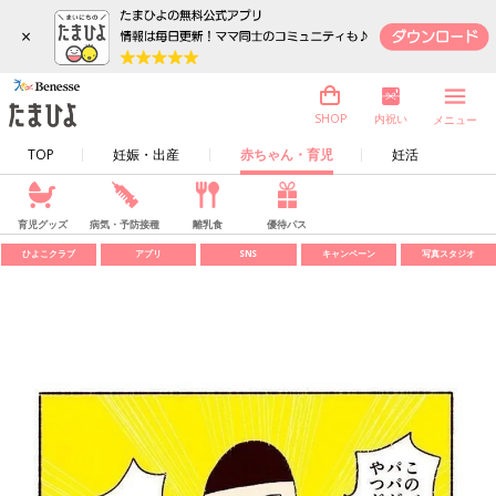
×
内祝い
SHOP
メニュー
TOP
妊娠・出産
赤ちゃん・育児
妊活
育児グッズ
病気・予防接種
離乳食
優待パス
ひよこクラブ
アプリ
SNS
キャンペーン
写真スタジオ