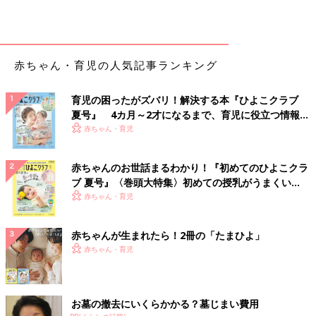
赤ちゃん・育児の人気記事ランキング
育児の困ったがズバリ！解決する本『ひよこクラブ
夏号』 4カ月～2才になるまで、育児に役立つ情報が
いっぱい！
赤ちゃん・育児
赤ちゃんのお世話まるわかり！『初めてのひよこクラ
ブ 夏号』〈巻頭大特集〉初めての授乳がうまくい
く！ おっぱい・ミルクの基本と夏のトラブル 解決テ
赤ちゃん・育児
ク
赤ちゃんが生まれたら！2冊の「たまひよ」
赤ちゃん・育児
お墓の撤去にいくらかかる？墓じまい費用