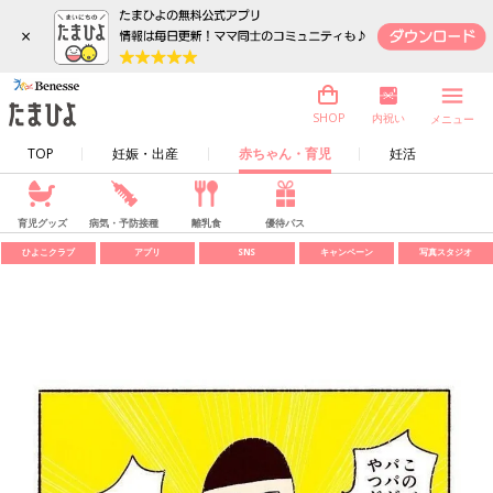
×
内祝い
SHOP
メニュー
TOP
妊娠・出産
赤ちゃん・育児
妊活
育児グッズ
病気・予防接種
離乳食
優待パス
ひよこクラブ
アプリ
SNS
キャンペーン
写真スタジオ