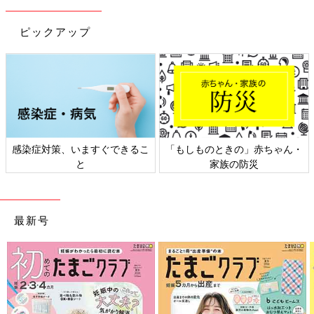
ピックアップ
できるこ
「もしものときの」赤ちゃん・
日本外来小児科学会リ
家族の防災
ト検討会
最新号