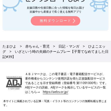
妊娠日数や生後日数に合った情報を毎日お届け
妊娠中から産後まで長く使える無料アプリ
無料ダウンロード
たまひよ
赤ちゃん・育児
日記・マンガ
ひよこエッ
グ
いざという時の夫婦のチームプレー【子育てなめてました日
記#39】
ＡＢＪマークは、この電子書店・電子書籍配信サービスが、
著作権者からコンテンツ使用許諾を得た正規版配信サービス
であることを示す登録商標（登録番号 第11091000号）です。
ABJマークの詳細、ABJマークを掲示しているサービスの一覧
はこちら→
https://aebs.or.jp/
本サイトに掲載されている記事・写真・イラスト等のコンテンツの無断転載を禁じま
す。