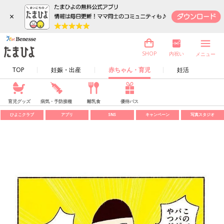
×
内祝い
SHOP
メニュー
TOP
妊娠・出産
赤ちゃん・育児
妊活
育児グッズ
病気・予防接種
離乳食
優待パス
ひよこクラブ
アプリ
SNS
キャンペーン
写真スタジオ