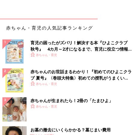
赤ちゃん・育児の人気記事ランキング
育児の困ったがズバリ！解決する本『ひよこクラブ
秋号』 4カ月～2才になるまで、育児に役立つ情報が
いっぱい！
赤ちゃん・育児
赤ちゃんのお世話まるわかり！『初めてのひよこクラ
ブ 夏号』〈巻頭大特集〉初めての授乳がうまくい
く！ おっぱい・ミルクの基本と夏のトラブル 解決テ
赤ちゃん・育児
ク
赤ちゃんが生まれたら！2冊の「たまひよ」
赤ちゃん・育児
お墓の撤去にいくらかかる？墓じまい費用