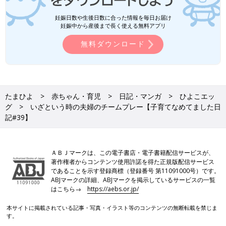
妊娠日数や生後日数に合った情報を毎日お届け
妊娠中から産後まで長く使える無料アプリ
無料ダウンロード
たまひよ
赤ちゃん・育児
日記・マンガ
ひよこエッ
グ
いざという時の夫婦のチームプレー【子育てなめてました日
記#39】
ＡＢＪマークは、この電子書店・電子書籍配信サービスが、
著作権者からコンテンツ使用許諾を得た正規版配信サービス
であることを示す登録商標（登録番号 第11091000号）です。
ABJマークの詳細、ABJマークを掲示しているサービスの一覧
はこちら→
https://aebs.or.jp/
本サイトに掲載されている記事・写真・イラスト等のコンテンツの無断転載を禁じま
す。