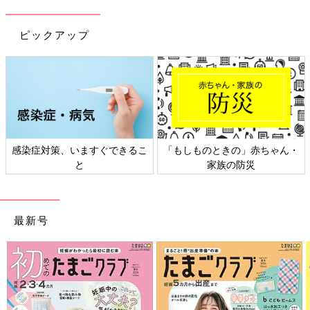
ピックアップ
ちゃん・
日本外来小児科学会リーフレッ
六星占術 細木かおりさ
ト検討会
相談
最新号