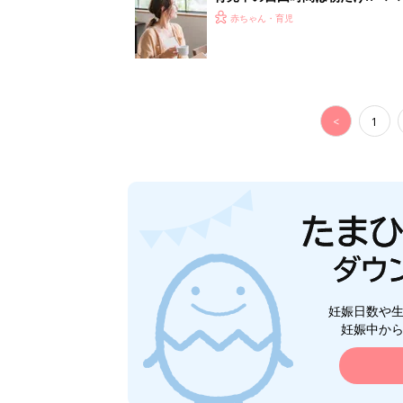
赤ちゃん・育児
<
1
妊娠日数や
妊娠中か