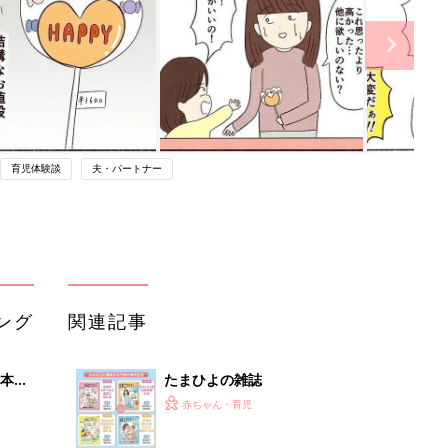
育児体験談
夫・パートナー
ング
関連記事
本
たまひよの雑誌
2才
赤ちゃん・育児
いっ