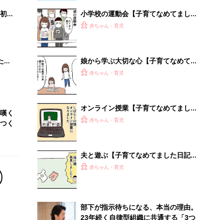
初め
小学校の運動会【子育てなめてました
大特
日記#146】
赤ちゃん・育児
 お
ブル
たま
娘から学ぶ大切な心【子育てなめてま
した日記#144】
赤ちゃん・育児
オンライン授業【子育てなめてました
嘆く
日記#136】
赤ちゃん・育児
つく
夫と遊ぶ【子育てなめてました日記
#132】
赤ちゃん・育児
部下が指示待ちになる、本当の理由。
23年続く自律型組織に共通する「3つ