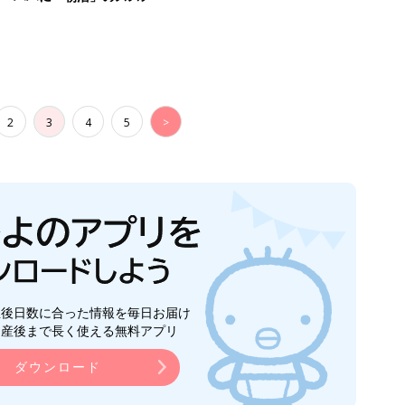
2
3
4
5
>
生後日数に合った情報を毎日お届け
ら産後まで長く使える無料アプリ
ダウンロード