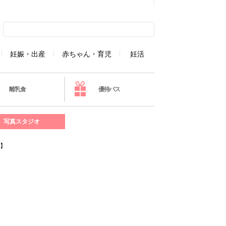
妊娠・出産
赤ちゃん・育児
妊活
離乳食
優待パス
写真スタジオ
9】