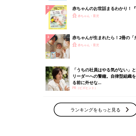
赤ちゃんのお世話まるわかり！『
てのひよこクラブ 夏号』〈巻頭
赤ちゃん・育児
集〉初めての授乳がうまくいく！
っぱい・ミルクの基本と夏のトラ
解決テク
赤ちゃんが生まれたら！2冊の「
ひよ」
赤ちゃん・育児
「うちの社員はやる気がない」と
リーダーへの警鐘。自律型組織を
る前に外せな...
PR（ビズヒント）
ランキングをもっと見る