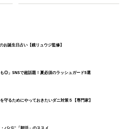
日のお誕生日占い【鏡リュウジ監修】
も◎」SNSで超話題！夏必須のラッシュガード5選
を守るためにやっておきたいダニ対策５【専門家】
マ・パパに「朝活」のススメ