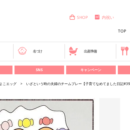
SHOP
内祝い
TOP
き
名づけ
出産準備
SNS
キャンペーン
よこエッグ
いざという時の夫婦のチームプレー【子育てなめてました日記#3