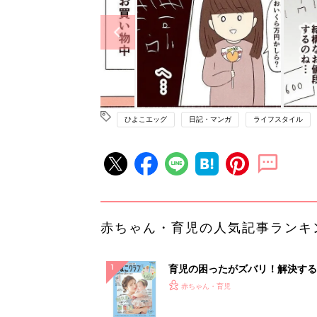
ひよこエッグ
日記・マンガ
ライフスタイル
赤ちゃん・育児の人気記事ランキ
育児の困ったがズバリ！解決する
『ひよこクラブ 夏号』 4カ月～
赤ちゃん・育児
になるまで、育児に役立つ情報が
ぱい！