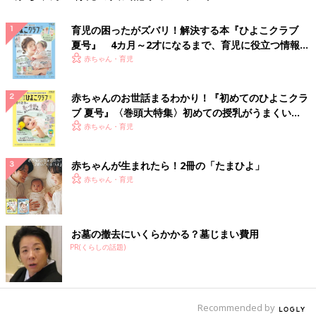
育児の困ったがズバリ！解決する本『ひよこクラブ
夏号』 4カ月～2才になるまで、育児に役立つ情報が
いっぱい！
赤ちゃん・育児
赤ちゃんのお世話まるわかり！『初めてのひよこクラ
ブ 夏号』〈巻頭大特集〉初めての授乳がうまくい
く！ おっぱい・ミルクの基本と夏のトラブル 解決テ
赤ちゃん・育児
ク
赤ちゃんが生まれたら！2冊の「たまひよ」
赤ちゃん・育児
お墓の撤去にいくらかかる？墓じまい費用
PR(くらしの話題)
Recommended by