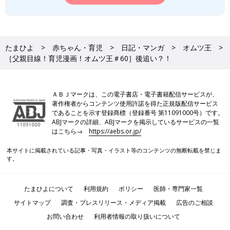
たまひよ
赤ちゃん・育児
日記・マンガ
オムツ王
［父親目線！育児漫画！オムツ王＃60］後追い？！
ＡＢＪマークは、この電子書店・電子書籍配信サービスが、
著作権者からコンテンツ使用許諾を得た正規版配信サービス
であることを示す登録商標（登録番号 第11091000号）です。
ABJマークの詳細、ABJマークを掲示しているサービスの一覧
はこちら→
https://aebs.or.jp/
本サイトに掲載されている記事・写真・イラスト等のコンテンツの無断転載を禁じま
す。
たまひよについて
利用規約
ポリシー
医師・専門家一覧
サイトマップ
調査・プレスリリース・メディア掲載
広告のご相談
お問い合わせ
利用者情報の取り扱いについて