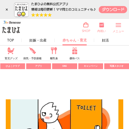
×
内祝い
SHOP
メニュー
TOP
妊娠・出産
赤ちゃん・育児
妊活
育児グッズ
病気・予防接種
離乳食
優待パス
ひよこクラブ
アプリ
SNS
キャンペーン
写真スタジオ