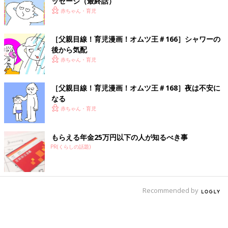
ッセージ（最終話）
赤ちゃん・育児
［父親目線！育児漫画！オムツ王＃166］シャワーの
後から気配
赤ちゃん・育児
［父親目線！育児漫画！オムツ王＃168］夜は不安に
なる
赤ちゃん・育児
もらえる年金25万円以下の人が知るべき事
PR(くらしの話題)
Recommended by