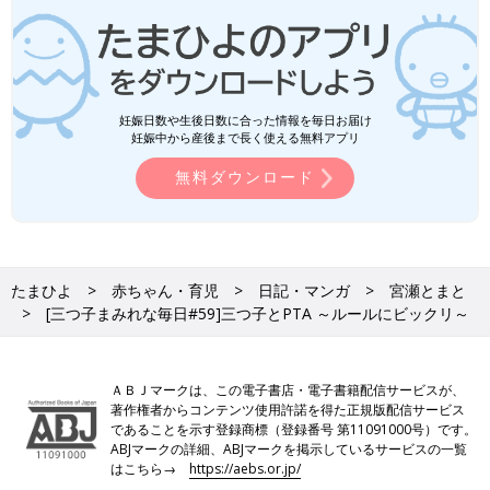
妊娠日数や生後日数に合った情報を毎日お届け
妊娠中から産後まで長く使える無料アプリ
無料ダウンロード
たまひよ
赤ちゃん・育児
日記・マンガ
宮瀬とまと
[三つ子まみれな毎日#59]三つ子とPTA ～ルールにビックリ～
ＡＢＪマークは、この電子書店・電子書籍配信サービスが、
著作権者からコンテンツ使用許諾を得た正規版配信サービス
であることを示す登録商標（登録番号 第11091000号）です。
ABJマークの詳細、ABJマークを掲示しているサービスの一覧
はこちら→
https://aebs.or.jp/