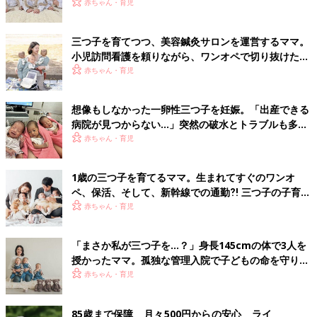
【体験談】
赤ちゃん・育児
三つ子を育てつつ、美容鍼灸サロンを運営するママ。
小児訪問看護を頼りながら、ワンオペで切り抜けた赤
ちゃん育児！【多胎インタビュー・後編】
赤ちゃん・育児
想像もしなかった一卵性三つ子を妊娠。「出産できる
病院が見つからない…」突然の破水とトラブルも多数
経験！【体験談】
赤ちゃん・育児
1歳の三つ子を育てるママ。生まれてすぐのワンオ
ペ、保活、そして、新幹線での通勤⁈ 三つ子の子育て
のリアル【多胎育児体験談】
赤ちゃん・育児
「まさか私が三つ子を…？」身長145cmの体で3人を
授かったママ。孤独な管理入院で子どもの命を守り抜
いた！【多胎インタビュー・前編】
赤ちゃん・育児
85歳まで保障 月々500円からの安心 ライ