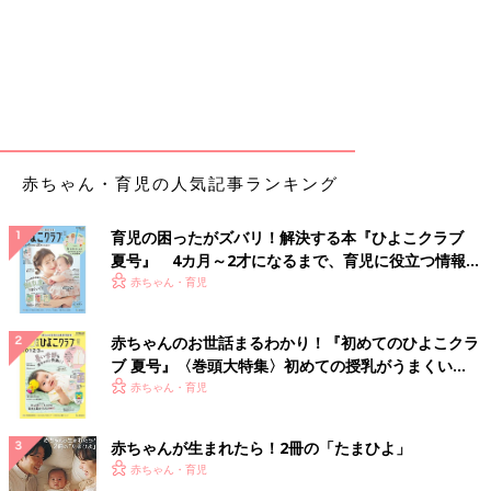
赤ちゃん・育児の人気記事ランキング
育児の困ったがズバリ！解決する本『ひよこクラブ
夏号』 4カ月～2才になるまで、育児に役立つ情報が
いっぱい！
赤ちゃん・育児
赤ちゃんのお世話まるわかり！『初めてのひよこクラ
ブ 夏号』〈巻頭大特集〉初めての授乳がうまくい
く！ おっぱい・ミルクの基本と夏のトラブル 解決テ
赤ちゃん・育児
ク
赤ちゃんが生まれたら！2冊の「たまひよ」
赤ちゃん・育児