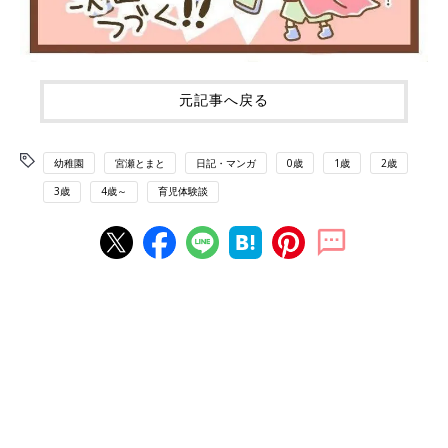
元記事へ戻る
幼稚園
宮瀬とまと
日記・マンガ
0歳
1歳
2歳
3歳
4歳～
育児体験談