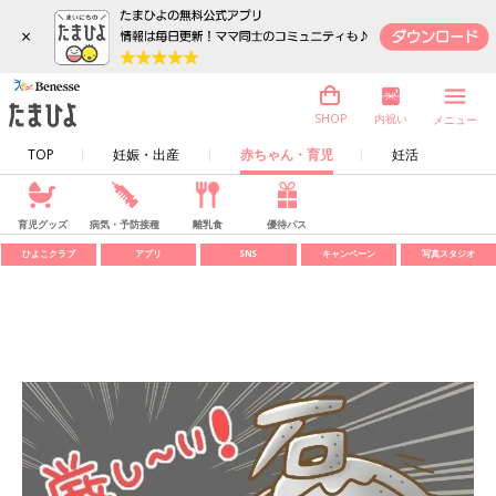
×
内祝い
SHOP
メニュー
TOP
妊娠・出産
赤ちゃん・育児
妊活
育児グッズ
病気・予防接種
離乳食
優待パス
ひよこクラブ
アプリ
SNS
キャンペーン
写真スタジオ