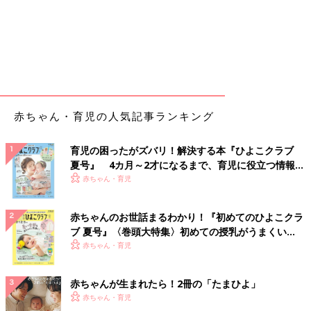
赤ちゃん・育児の人気記事ランキング
育児の困ったがズバリ！解決する本『ひよこクラブ
夏号』 4カ月～2才になるまで、育児に役立つ情報が
いっぱい！
赤ちゃん・育児
赤ちゃんのお世話まるわかり！『初めてのひよこクラ
ブ 夏号』〈巻頭大特集〉初めての授乳がうまくい
く！ おっぱい・ミルクの基本と夏のトラブル 解決テ
赤ちゃん・育児
ク
赤ちゃんが生まれたら！2冊の「たまひよ」
赤ちゃん・育児