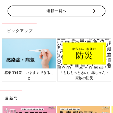
連載一覧へ
ピックアップ
できるこ
「もしものときの」赤ちゃん・
日本外来小児科学会リ
家族の防災
ト検討会
最新号