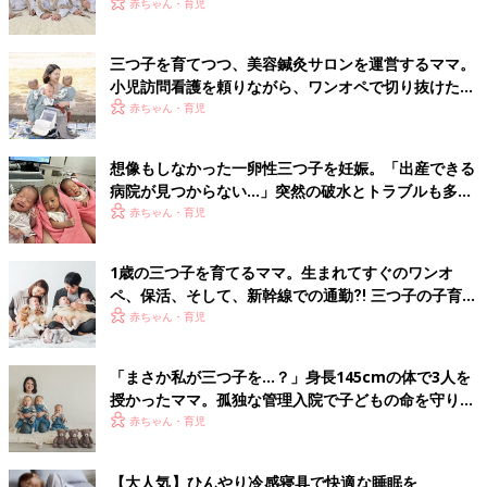
【体験談】
赤ちゃん・育児
三つ子を育てつつ、美容鍼灸サロンを運営するママ。
小児訪問看護を頼りながら、ワンオペで切り抜けた赤
ちゃん育児！【多胎インタビュー・後編】
赤ちゃん・育児
想像もしなかった一卵性三つ子を妊娠。「出産できる
病院が見つからない…」突然の破水とトラブルも多数
経験！【体験談】
赤ちゃん・育児
1歳の三つ子を育てるママ。生まれてすぐのワンオ
ペ、保活、そして、新幹線での通勤⁈ 三つ子の子育て
のリアル【多胎育児体験談】
赤ちゃん・育児
「まさか私が三つ子を…？」身長145cmの体で3人を
授かったママ。孤独な管理入院で子どもの命を守り抜
いた！【多胎インタビュー・前編】
赤ちゃん・育児
【大人気】ひんやり冷感寝具で快適な睡眠を