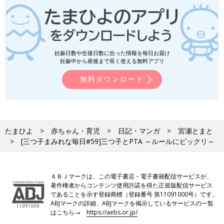
妊娠日数や生後日数に合った情報を毎日お届け
妊娠中から産後まで長く使える無料アプリ
無料ダウンロード
たまひよ
赤ちゃん・育児
日記・マンガ
宮瀬とまと
[三つ子まみれな毎日#59]三つ子とPTA ～ルールにビックリ～
ＡＢＪマークは、この電子書店・電子書籍配信サービスが、
著作権者からコンテンツ使用許諾を得た正規版配信サービス
であることを示す登録商標（登録番号 第11091000号）です。
ABJマークの詳細、ABJマークを掲示しているサービスの一覧
はこちら→
https://aebs.or.jp/