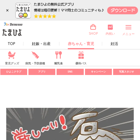
×
内祝い
SHOP
メニュー
TOP
妊娠・出産
赤ちゃん・育児
妊活
育児グッズ
病気・予防接種
離乳食
優待パス
ひよこクラブ
アプリ
SNS
キャンペーン
写真スタジオ