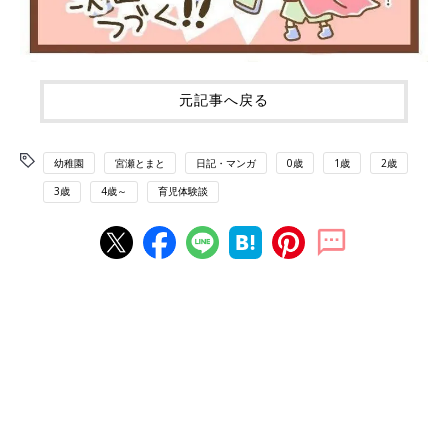
元記事へ戻る
幼稚園
宮瀬とまと
日記・マンガ
0歳
1歳
2歳
3歳
4歳～
育児体験談