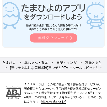
妊娠日数や生後日数に合った情報を毎日お届け
妊娠中から産後まで長く使える無料アプリ
無料ダウンロード
たまひよ
赤ちゃん・育児
日記・マンガ
宮瀬とまと
[三つ子まみれな毎日#59]三つ子とPTA ～ルールにビックリ～
ＡＢＪマークは、この電子書店・電子書籍配信サービスが、
著作権者からコンテンツ使用許諾を得た正規版配信サービス
であることを示す登録商標（登録番号 第11091000号）です。
ABJマークの詳細、ABJマークを掲示しているサービスの一覧
はこちら→
https://aebs.or.jp/