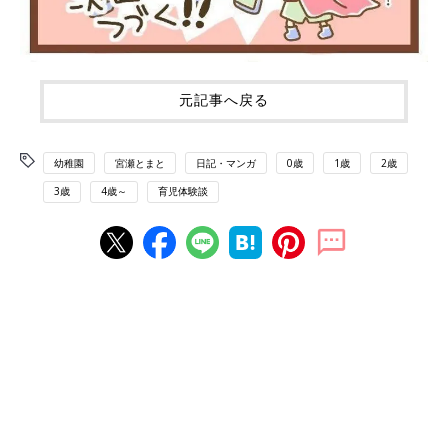
元記事へ戻る
幼稚園
宮瀬とまと
日記・マンガ
0歳
1歳
2歳
3歳
4歳～
育児体験談