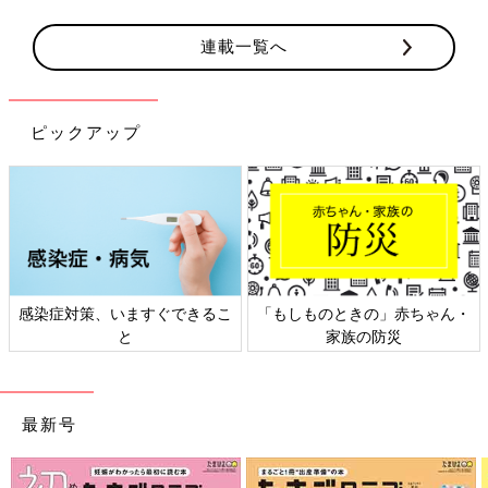
連載一覧へ
ピックアップ
もしものときの」赤ちゃん・
日本外来小児科学会リーフレッ
六星
家族の防災
ト検討会
最新号