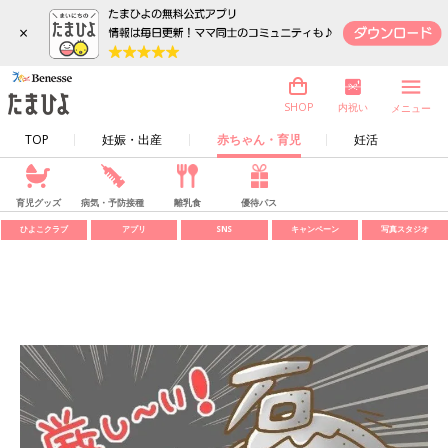
×
内祝い
SHOP
メニュー
TOP
妊娠・出産
赤ちゃん・育児
妊活
育児グッズ
病気・予防接種
離乳食
優待パス
ひよこクラブ
アプリ
SNS
キャンペーン
写真スタジオ