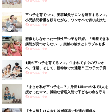
【体験談】
赤ちゃん・育児
三つ子を育てつつ、美容鍼灸サロンを運営するママ。
小児訪問看護を頼りながら、ワンオペで切り抜けた赤
ちゃん育児！【多胎インタビュー・後編】
赤ちゃん・育児
想像もしなかった一卵性三つ子を妊娠。「出産できる
病院が見つからない…」突然の破水とトラブルも多数
経験！【体験談】
赤ちゃん・育児
1歳の三つ子を育てるママ。生まれてすぐのワンオ
ペ、保活、そして、新幹線での通勤⁈ 三つ子の子育て
のリアル【多胎育児体験談】
赤ちゃん・育児
「まさか私が三つ子を…？」身長145cmの体で3人を
授かったママ。孤独な管理入院で子どもの命を守り抜
いた！【多胎インタビュー・前編】
赤ちゃん・育児
【大人気】ひんやり冷感寝具で快適な睡眠を