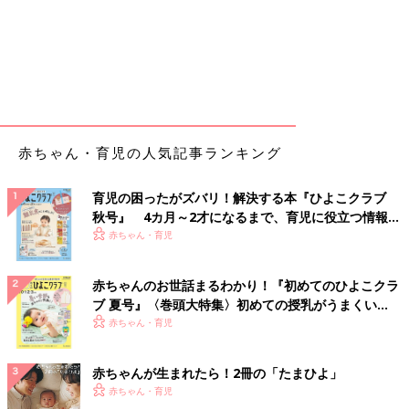
赤ちゃん・育児の人気記事ランキング
育児の困ったがズバリ！解決する本『ひよこクラブ
秋号』 4カ月～2才になるまで、育児に役立つ情報が
いっぱい！
赤ちゃん・育児
赤ちゃんのお世話まるわかり！『初めてのひよこクラ
ブ 夏号』〈巻頭大特集〉初めての授乳がうまくい
く！ おっぱい・ミルクの基本と夏のトラブル 解決テ
赤ちゃん・育児
ク
赤ちゃんが生まれたら！2冊の「たまひよ」
赤ちゃん・育児