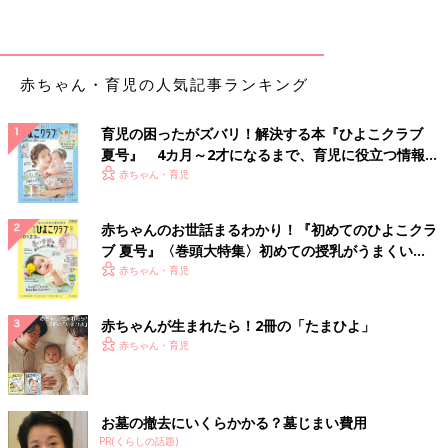
赤ちゃん・育児の人気記事ランキング
育児の困ったがズバリ！解決する本『ひよこクラブ
夏号』 4カ月～2才になるまで、育児に役立つ情報が
いっぱい！
赤ちゃん・育児
赤ちゃんのお世話まるわかり！『初めてのひよこクラ
ブ 夏号』〈巻頭大特集〉初めての授乳がうまくい
く！ おっぱい・ミルクの基本と夏のトラブル 解決テ
赤ちゃん・育児
ク
赤ちゃんが生まれたら！2冊の「たまひよ」
赤ちゃん・育児
お墓の撤去にいくらかかる？墓じまい費用
PR(くらしの話題)