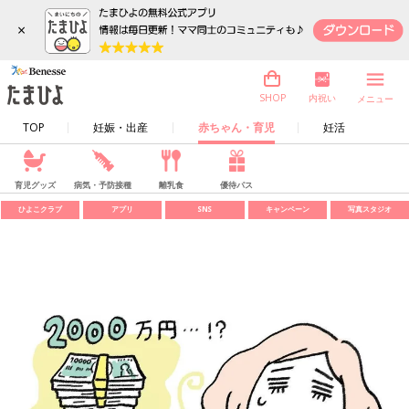
×
内祝い
SHOP
メニュー
TOP
妊娠・出産
赤ちゃん・育児
妊活
育児グッズ
病気・予防接種
離乳食
優待パス
ひよこクラブ
アプリ
SNS
キャンペーン
写真スタジオ