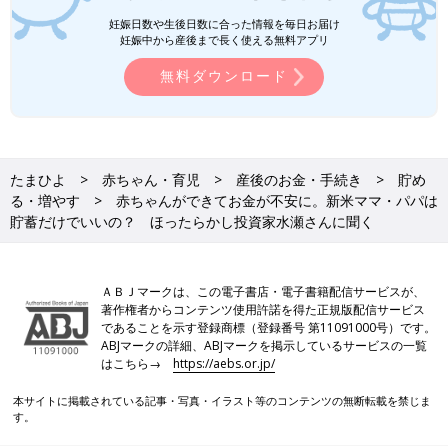
妊娠日数や生後日数に合った情報を毎日お届け
妊娠中から産後まで長く使える無料アプリ
無料ダウンロード
たまひよ
赤ちゃん・育児
産後のお金・手続き
貯め
る・増やす
赤ちゃんができてお金が不安に。新米ママ・パパは
貯蓄だけでいいの？ ほったらかし投資家水瀬さんに聞く
ＡＢＪマークは、この電子書店・電子書籍配信サービスが、
著作権者からコンテンツ使用許諾を得た正規版配信サービス
であることを示す登録商標（登録番号 第11091000号）です。
ABJマークの詳細、ABJマークを掲示しているサービスの一覧
はこちら→
https://aebs.or.jp/
本サイトに掲載されている記事・写真・イラスト等のコンテンツの無断転載を禁じま
す。