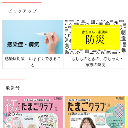
ピックアップ
ときの」赤ちゃん・
日本外来小児科学会リーフレッ
六星占術 細
家族の防災
ト検討会
最新号