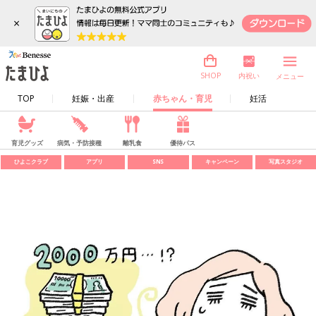
×
内祝い
SHOP
メニュー
TOP
妊娠・出産
赤ちゃん・育児
妊活
育児グッズ
病気・予防接種
離乳食
優待パス
ひよこクラブ
アプリ
SNS
キャンペーン
写真スタジオ