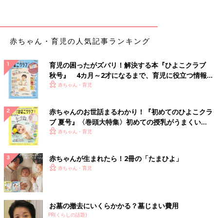
赤ちゃん・育児の人気記事ランキング
育児の困ったがズバリ！解決する本『ひよこクラブ
秋号』 4カ月～2才になるまで、育児に役立つ情報が
いっぱい！
赤ちゃん・育児
赤ちゃんのお世話まるわかり！『初めてのひよこクラ
ブ 夏号』〈巻頭大特集〉初めての授乳がうまくい
く！ おっぱい・ミルクの基本と夏のトラブル 解決テ
赤ちゃん・育児
ク
赤ちゃんが生まれたら！2冊の「たまひよ」
赤ちゃん・育児
お墓の撤去にいくらかかる？墓じまい費用
PR(くらしの話題)