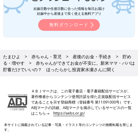
妊娠日数や生後日数に合った情報を毎日お届け
妊娠中から産後まで長く使える無料アプリ
無料ダウンロード
たまひよ
赤ちゃん・育児
産後のお金・手続き
貯め
る・増やす
赤ちゃんができてお金が不安に。新米ママ・パパは
貯蓄だけでいいの？ ほったらかし投資家水瀬さんに聞く
ＡＢＪマークは、この電子書店・電子書籍配信サービスが、
著作権者からコンテンツ使用許諾を得た正規版配信サービス
であることを示す登録商標（登録番号 第11091000号）です。
ABJマークの詳細、ABJマークを掲示しているサービスの一覧
はこちら→
https://aebs.or.jp/
本サイトに掲載されている記事・写真・イラスト等のコンテンツの無断転載を禁じま
す。