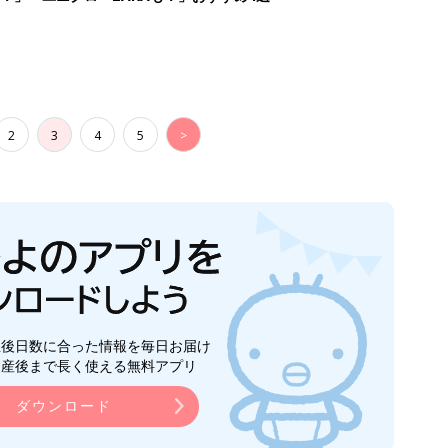
2
3
4
5
>
生後日数に合った情報を毎日お届け
ら産後まで長く使える無料アプリ
ダウンロード