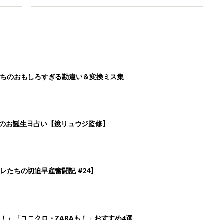
ちのおもしろすぎる勘違い＆変換ミス集
日のお誕生日占い【鏡リュウジ監修】
レたちの切迫早産奮闘記 #24】
！」「ユニクロ・ZARAも！」おすすめ4選