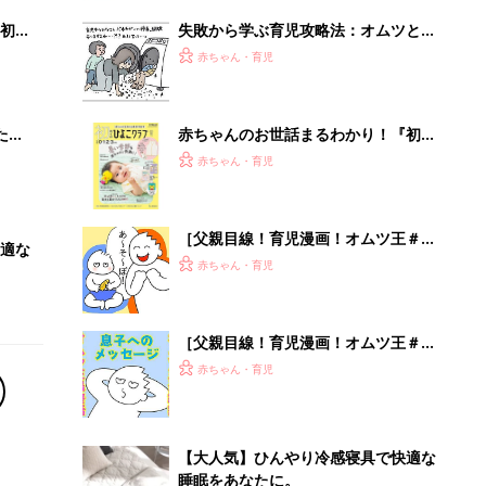
初め
失敗から学ぶ育児攻略法：オムツと洗
大特
濯[ハハのさけび #77]
赤ちゃん・育児
 お
ブル
たま
赤ちゃんのお世話まるわかり！『初め
てのひよこクラブ 夏号』〈巻頭大特
赤ちゃん・育児
集〉初めての授乳がうまくいく！ お
っぱい・ミルクの基本と夏のトラブル
解決テク
［父親目線！育児漫画！オムツ王＃
適な
128］あ～そ～ぼ～
赤ちゃん・育児
［父親目線！育児漫画！オムツ王＃
170］息子へのメッセージ（最終話）
赤ちゃん・育児
【大人気】ひんやり冷感寝具で快適な
睡眠をあなたに。