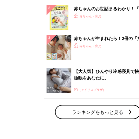
赤ちゃんのお世話まるわかり！『
てのひよこクラブ 夏号』〈巻頭
赤ちゃん・育児
集〉初めての授乳がうまくいく！
っぱい・ミルクの基本と夏のトラ
解決テク
赤ちゃんが生まれたら！2冊の「
ひよ」
赤ちゃん・育児
【大人気】ひんやり冷感寝具で快
睡眠をあなたに。
PR（アイリスプラザ）
ランキングをもっと見る