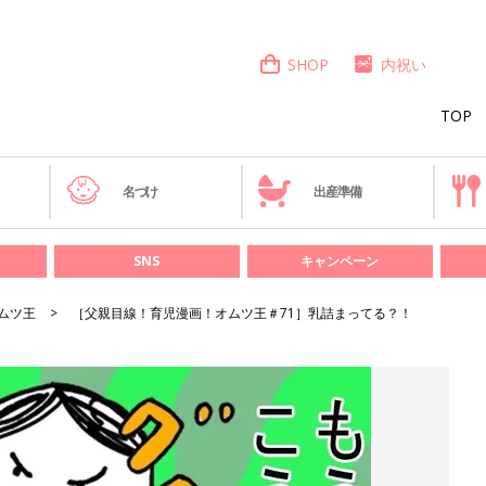
SHOP
内祝い
TOP
き
名づけ
出産準備
SNS
キャンペーン
ムツ王
［父親目線！育児漫画！オムツ王＃71］乳詰まってる？！