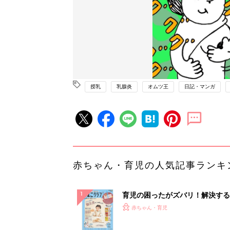
授乳
乳腺炎
オムツ王
日記・マンガ
赤ちゃん・育児の人気記事ランキ
育児の困ったがズバリ！解決する
『ひよこクラブ 秋号』 4カ月～
赤ちゃん・育児
になるまで、育児に役立つ情報が
ぱい！