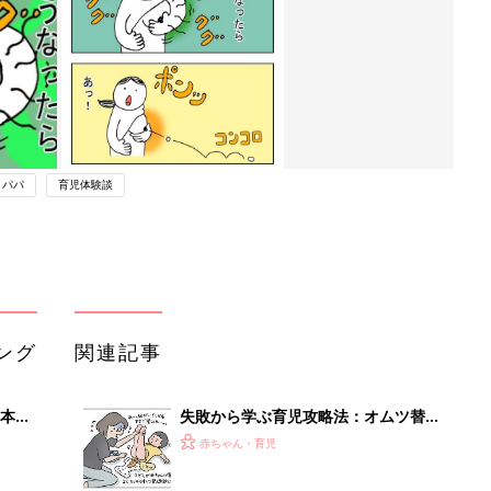
パパ
育児体験談
ング
関連記事
本
失敗から学ぶ育児攻略法：オムツ替え
2才
[ハハのさけび #76]
赤ちゃん・育児
いっ