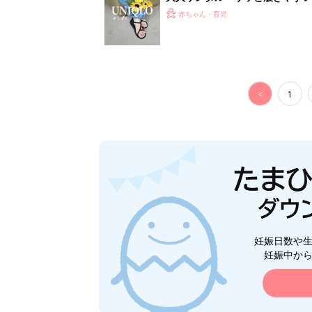
赤ちゃん・育児
<
1
妊娠日数や
妊娠中か