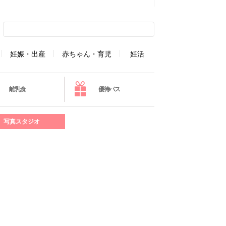
妊娠・出産
赤ちゃん・育児
妊活
離乳食
優待パス
写真スタジオ