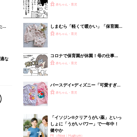
大特
園に合わなければ方向転換したってい
赤ちゃん・育児
 お
いんだ『ふうふう子育て ＃61』
ブル
たま
しまむら「軽くて暖かい」「保育園着
にも◎」元子ども服販売員ライター激
赤ちゃん・育児
推し★秋冬アウター4選
コロナで保育園が休園！母の仕事
適な
は・・・[ハハのさけび #61]
赤ちゃん・育児
バースデイ×ディズニー「可愛すぎて
テンションアップ♪」「保育園着に
赤ちゃん・育児
も」元子ども服販売員ライターおすす
め★コラボアイテム4選
「イソジン®クリアうがい薬」といっ
しょに「うがいパワー」で一年中！
健やか
PR（iNova｜Hugkum）