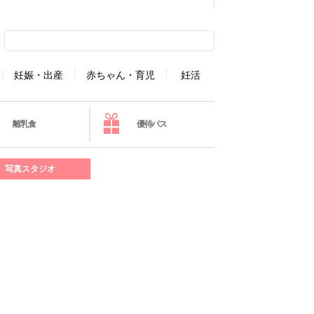
妊娠・出産
赤ちゃん・育児
妊活
離乳食
優待パス
写真スタジオ