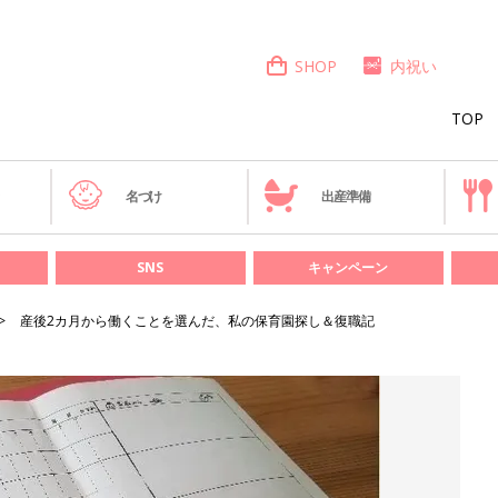
SHOP
内祝い
TOP
き
名づけ
出産準備
SNS
キャンペーン
産後2カ月から働くことを選んだ、私の保育園探し＆復職記