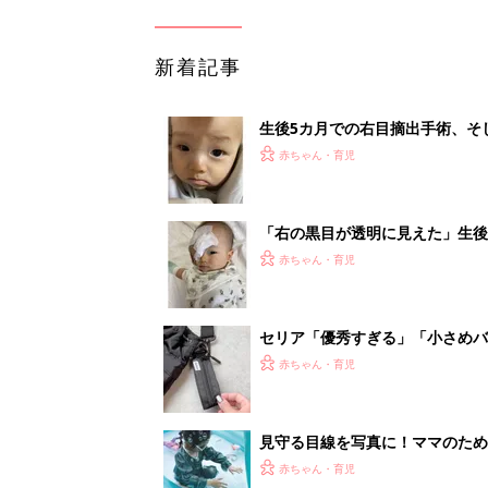
新着記事
生後5カ月での右目摘出手術、そ
の生活【網膜芽細胞腫】
赤ちゃん・育児
「右の黒目が透明に見えた」生後
芽細胞腫】
赤ちゃん・育児
セリア「優秀すぎる」「小さめバ
赤ちゃん・育児
見守る目線を写真に！ママのための撮
赤ちゃん・育児