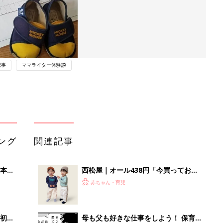
記事
ママライター体験談
ング
関連記事
本
西松屋｜オール438円「今買っておく
2才
べき！」「保育園着にも◎」元子ども
赤ちゃん・育児
いっ
服販売員ライターが推す★長袖Tシャ
ツ5選
初め
母も父も好きな仕事をしよう！ 保育