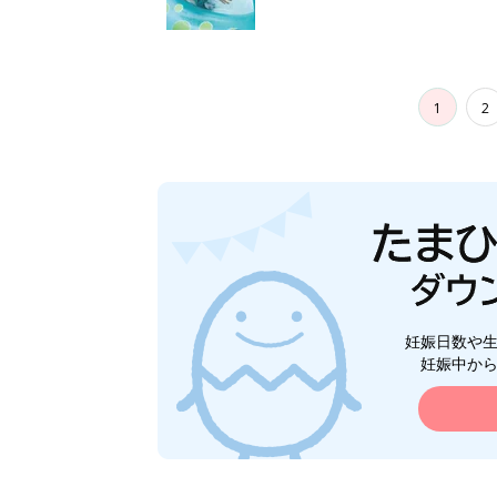
1
2
妊娠日数や
妊娠中か