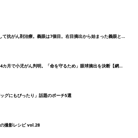
して抗がん剤治療。義眼は7個目。右目摘出から始まった義眼と
4カ月で小児がん判明。「命を守るため」眼球摘出を決断【網膜
ッグにもぴったり」話題のポーチ5選
影レシピ vol.28