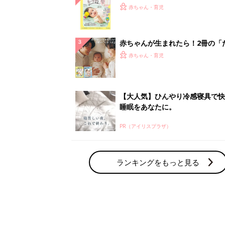
てのひよこクラブ 夏号』〈巻頭
赤ちゃん・育児
集〉初めての授乳がうまくいく！
っぱい・ミルクの基本と夏のトラ
解決テク
赤ちゃんが生まれたら！2冊の「
ひよ」
赤ちゃん・育児
【大人気】ひんやり冷感寝具で快
睡眠をあなたに。
PR（アイリスプラザ）
ランキングをもっと見る