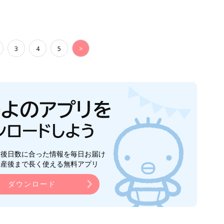
3
4
5
>
生後日数に合った情報を毎日お届け
ら産後まで長く使える無料アプリ
ダウンロード