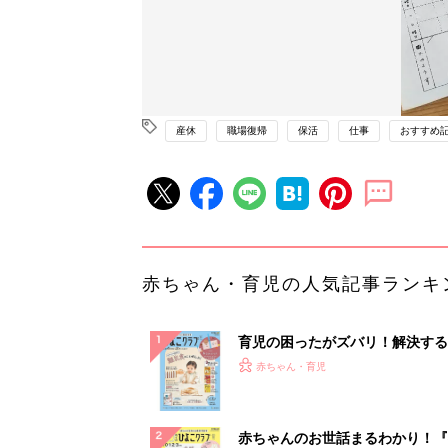
産休
職場復帰
保活
仕事
おすすめ
赤ちゃん・育児の人気記事ランキ
育児の困ったがズバリ！解決する
『ひよこクラブ 秋号』 4カ月～
赤ちゃん・育児
になるまで、育児に役立つ情報が
ぱい！
赤ちゃんのお世話まるわかり！『