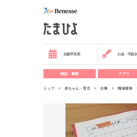
妊娠早見表
お金・手続
雑誌・書籍
アプリ
トップ
赤ちゃん・育児
仕事
職場復帰