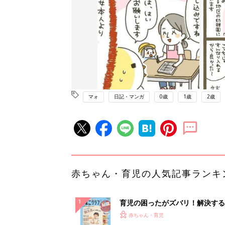
マォ
日記・マンガ
0歳
1歳
2歳
赤ちゃん・育児の人気記事ランキ
育児の困ったがズバリ！解決する
『ひよこクラブ 秋号』 4カ月～
赤ちゃん・育児
になるまで、育児に役立つ情報が