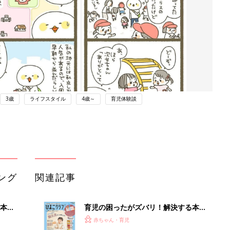
3歳
ライフスタイル
4歳～
育児体験談
ング
関連記事
本
育児の困ったがズバリ！解決する本
2才
『ひよこクラブ 秋号』 4カ月～2才
赤ちゃん・育児
いっ
になるまで、育児に役立つ情報がいっ