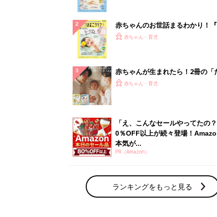
ぱい！
赤ちゃんのお世話まるわかり！『
てのひよこクラブ 夏号』〈巻頭
赤ちゃん・育児
集〉初めての授乳がうまくいく！
っぱい・ミルクの基本と夏のトラ
解決テク
赤ちゃんが生まれたら！2冊の「
ひよ」
赤ちゃん・育児
「え、こんなセールやってたの？
0％OFF以上が続々登場！Amazo
本気が...
PR（Amazon）
ランキングをもっと見る