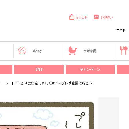
SHOP
内祝い
TOP
き
名づけ
出産準備
SNS
キャンペーン
ォ
[10年ぶりに出産しました#112]プレ幼稚園に行こう！