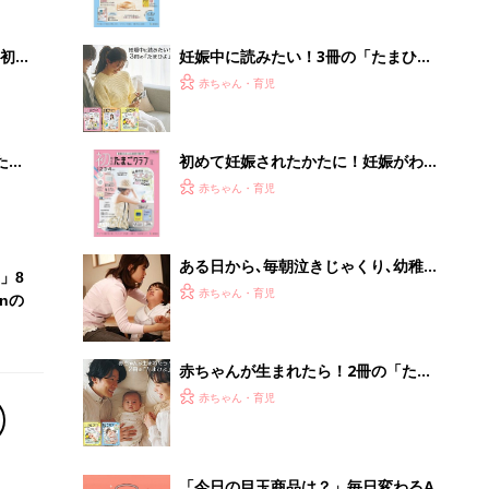
ぱい！
初め
妊娠中に読みたい！3冊の「たまひ
大特
よ」
赤ちゃん・育児
 お
ブル
たま
初めて妊娠されたかたに！妊娠がわか
ったら最初に読む本『初めてのたまご
赤ちゃん・育児
クラブ 夏号』
ある日から､毎朝泣きじゃくり､幼稚園
」8
に登園できなくなった女の子｡どう対
赤ちゃん・育児
nの
応する？【小児神経科医が伝える〜親
子のゆくり〜】
赤ちゃんが生まれたら！2冊の「たま
ひよ」
赤ちゃん・育児
「今日の目玉商品は？」毎日変わるA