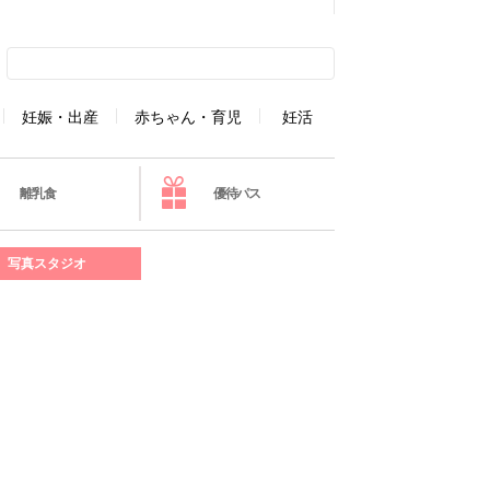
妊娠・出産
赤ちゃん・育児
妊活
離乳食
優待パス
写真スタジオ