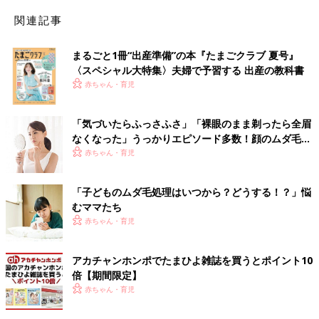
関連記事
まるごと1冊“出産準備”の本『たまごクラブ 夏号』
〈スペシャル大特集〉夫婦で予習する 出産の教科書
赤ちゃん・育児
「気づいたらふっさふさ」「裸眼のまま剃ったら全眉
なくなった」うっかりエピソード多数！顔のムダ毛処
理は何日に1回している？
赤ちゃん・育児
「子どものムダ毛処理はいつから？どうする！？」悩
むママたち
赤ちゃん・育児
アカチャンホンポでたまひよ雑誌を買うとポイント10
倍【期間限定】
赤ちゃん・育児