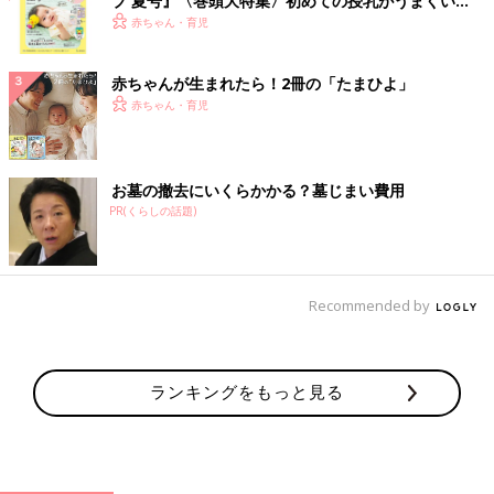
ブ 夏号』〈巻頭大特集〉初めての授乳がうまくい
く！ おっぱい・ミルクの基本と夏のトラブル 解決テ
赤ちゃん・育児
ク
赤ちゃんが生まれたら！2冊の「たまひよ」
赤ちゃん・育児
お墓の撤去にいくらかかる？墓じまい費用
PR(くらしの話題)
Recommended by
ランキングをもっと見る