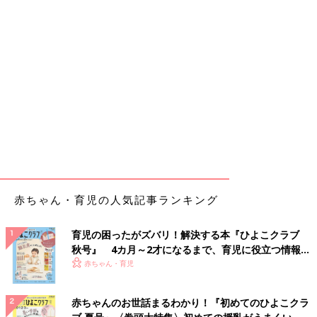
赤ちゃん・育児の人気記事ランキング
育児の困ったがズバリ！解決する本『ひよこクラブ
秋号』 4カ月～2才になるまで、育児に役立つ情報が
いっぱい！
赤ちゃん・育児
赤ちゃんのお世話まるわかり！『初めてのひよこクラ