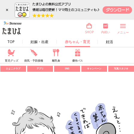
×
内祝い
SHOP
メニュー
TOP
妊娠・出産
赤ちゃん・育児
妊活
育児グッズ
病気・予防接種
離乳食
優待パス
ひよこクラブ
アプリ
SNS
キャンペーン
写真スタジオ