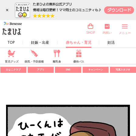
×
内祝い
SHOP
メニュー
TOP
妊娠・出産
赤ちゃん・育児
妊活
育児グッズ
病気・予防接種
離乳食
優待パス
ひよこクラブ
アプリ
SNS
キャンペーン
写真スタジオ