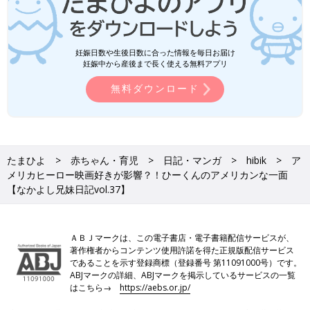
妊娠日数や生後日数に合った情報を毎日お届け
妊娠中から産後まで長く使える無料アプリ
無料ダウンロード
たまひよ
赤ちゃん・育児
日記・マンガ
hibik
ア
メリカヒーロー映画好きが影響？！ひーくんのアメリカンな一面
【なかよし兄妹日記vol.37】
ＡＢＪマークは、この電子書店・電子書籍配信サービスが、
著作権者からコンテンツ使用許諾を得た正規版配信サービス
であることを示す登録商標（登録番号 第11091000号）です。
ABJマークの詳細、ABJマークを掲示しているサービスの一覧
はこちら→
https://aebs.or.jp/