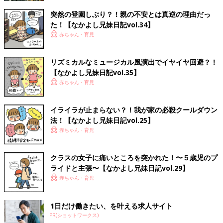
突然の登園しぶり？！親の不安とは真逆の理由だっ
た！【なかよし兄妹日記vol.34】
赤ちゃん・育児
リズミカルなミュージカル風演出でイヤイヤ回避？！
【なかよし兄妹日記vol.35】
赤ちゃん・育児
イライラが止まらない？！我が家の必殺クールダウン
法！【なかよし兄妹日記vol.25】
赤ちゃん・育児
クラスの女子に痛いところを突かれた！〜５歳児のプ
ライドと主張〜【なかよし兄妹日記vol.29】
赤ちゃん・育児
1日だけ働きたい、を叶える求人サイト
PR(ショットワークス)