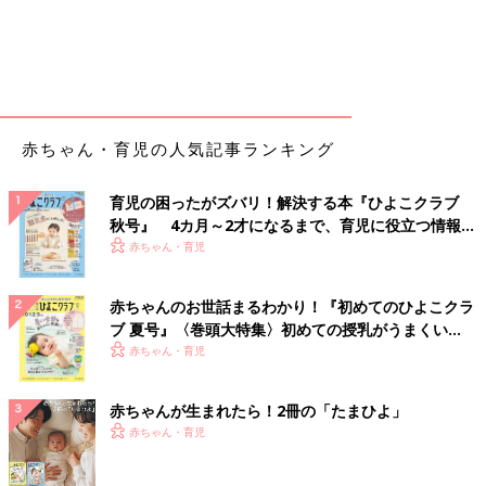
赤ちゃん・育児の人気記事ランキング
育児の困ったがズバリ！解決する本『ひよこクラブ
秋号』 4カ月～2才になるまで、育児に役立つ情報が
いっぱい！
赤ちゃん・育児
赤ちゃんのお世話まるわかり！『初めてのひよこクラ
ブ 夏号』〈巻頭大特集〉初めての授乳がうまくい
く！ おっぱい・ミルクの基本と夏のトラブル 解決テ
赤ちゃん・育児
ク
赤ちゃんが生まれたら！2冊の「たまひよ」
赤ちゃん・育児