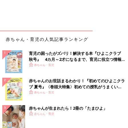
赤ちゃん・育児の人気記事ランキング
育児の困ったがズバリ！解決する本『ひよこクラブ
秋号』 4カ月～2才になるまで、育児に役立つ情報が
いっぱい！
赤ちゃん・育児
赤ちゃんのお世話まるわかり！『初めてのひよこクラ
ブ 夏号』〈巻頭大特集〉初めての授乳がうまくい
く！ おっぱい・ミルクの基本と夏のトラブル 解決テ
赤ちゃん・育児
ク
赤ちゃんが生まれたら！2冊の「たまひよ」
赤ちゃん・育児