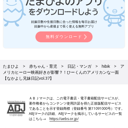
妊娠日数や生後日数に合った情報を毎日お届け
妊娠中から産後まで長く使える無料アプリ
無料ダウンロード
たまひよ
赤ちゃん・育児
日記・マンガ
hibik
ア
メリカヒーロー映画好きが影響？！ひーくんのアメリカンな一面
【なかよし兄妹日記vol.37】
ＡＢＪマークは、この電子書店・電子書籍配信サービスが、
著作権者からコンテンツ使用許諾を得た正規版配信サービス
であることを示す登録商標（登録番号 第11091000号）です。
ABJマークの詳細、ABJマークを掲示しているサービスの一覧
はこちら→
https://aebs.or.jp/