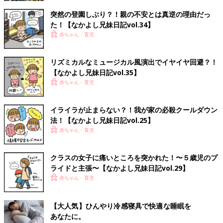
突然の登園しぶり？！親の不安とは真逆の理由だっ
た！【なかよし兄妹日記vol.34】
赤ちゃん・育児
リズミカルなミュージカル風演出でイヤイヤ回避？！
【なかよし兄妹日記vol.35】
赤ちゃん・育児
イライラが止まらない？！我が家の必殺クールダウン
法！【なかよし兄妹日記vol.25】
赤ちゃん・育児
クラスの女子に痛いところを突かれた！〜５歳児のプ
ライドと主張〜【なかよし兄妹日記vol.29】
赤ちゃん・育児
【大人気】ひんやり冷感寝具で快適な睡眠を
あなたに。