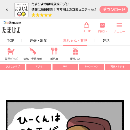
×
内祝い
SHOP
メニュー
TOP
妊娠・出産
赤ちゃん・育児
妊活
育児グッズ
病気・予防接種
離乳食
優待パス
ひよこクラブ
アプリ
SNS
キャンペーン
写真スタジオ