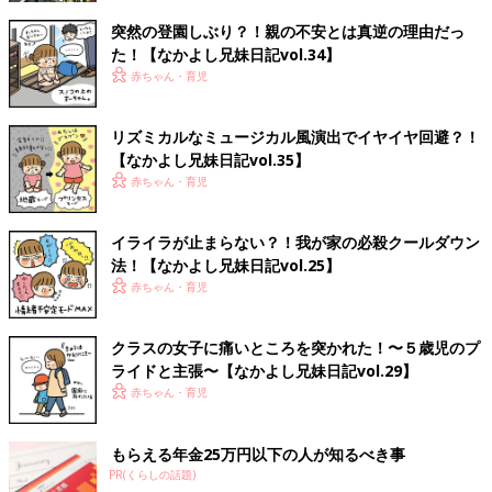
突然の登園しぶり？！親の不安とは真逆の理由だっ
た！【なかよし兄妹日記vol.34】
赤ちゃん・育児
リズミカルなミュージカル風演出でイヤイヤ回避？！
【なかよし兄妹日記vol.35】
赤ちゃん・育児
イライラが止まらない？！我が家の必殺クールダウン
法！【なかよし兄妹日記vol.25】
赤ちゃん・育児
クラスの女子に痛いところを突かれた！〜５歳児のプ
ライドと主張〜【なかよし兄妹日記vol.29】
赤ちゃん・育児
もらえる年金25万円以下の人が知るべき事
PR(くらしの話題)