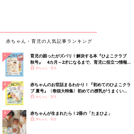
赤ちゃん・育児の人気記事ランキング
育児の困ったがズバリ！解決する本『ひよこクラブ
秋号』 4カ月～2才になるまで、育児に役立つ情報が
いっぱい！
赤ちゃん・育児
赤ちゃんのお世話まるわかり！『初めてのひよこクラ
ブ 夏号』〈巻頭大特集〉初めての授乳がうまくい
く！ おっぱい・ミルクの基本と夏のトラブル 解決テ
赤ちゃん・育児
ク
赤ちゃんが生まれたら！2冊の「たまひよ」
赤ちゃん・育児