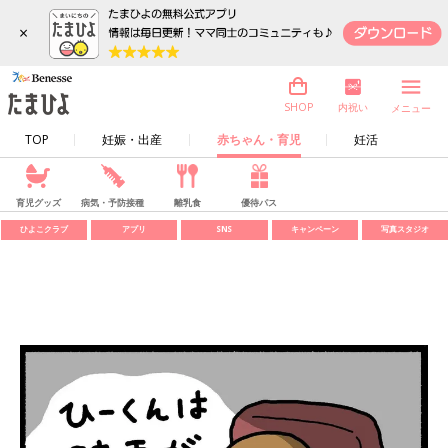
×
内祝い
SHOP
メニュー
TOP
妊娠・出産
赤ちゃん・育児
妊活
育児グッズ
病気・予防接種
離乳食
優待パス
ひよこクラブ
アプリ
SNS
キャンペーン
写真スタジオ