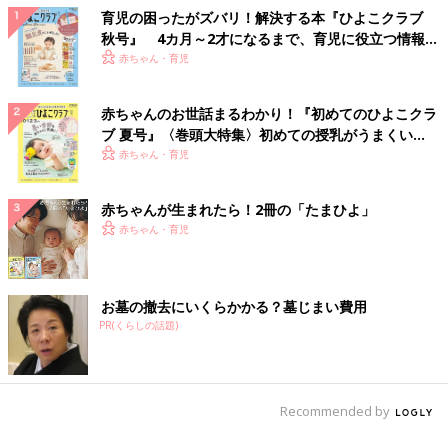
育児の困ったがズバリ！解決する本『ひよこクラブ
秋号』 4カ月～2才になるまで、育児に役立つ情報が
いっぱい！
赤ちゃん・育児
赤ちゃんのお世話まるわかり！『初めてのひよこクラ
ブ 夏号』〈巻頭大特集〉初めての授乳がうまくい
く！ おっぱい・ミルクの基本と夏のトラブル 解決テ
赤ちゃん・育児
ク
赤ちゃんが生まれたら！2冊の「たまひよ」
赤ちゃん・育児
お墓の撤去にいくらかかる？墓じまい費用
PR(くらしの話題)
Recommended by