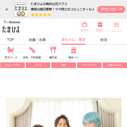
×
内祝い
SHOP
メニュー
TOP
妊娠・出産
赤ちゃん・育児
妊活
育児グッズ
病気・予防接種
離乳食
優待パス
ひよこクラブ
アプリ
SNS
キャンペーン
写真スタジオ