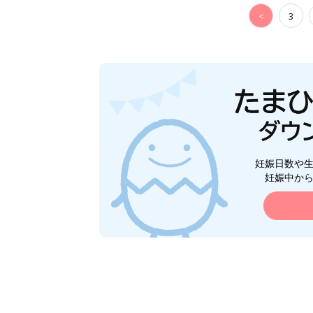
<
3
妊娠日数や
妊娠中か