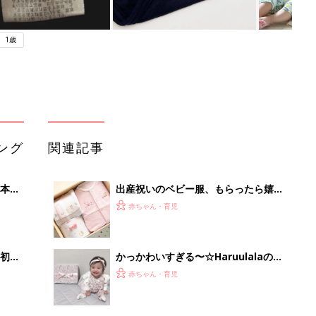
1歳
ング
関連記事
本
出産祝いのベビー服、もらったら嬉し
2才
いサイズ・アイテムは？
赤ちゃん・育児
いっ
初め
かっかわいすぎる〜☆Haruulalaの超
大特
キュートなベビー服にハマるママが続
赤ちゃん・育児
 お
出！
ブル