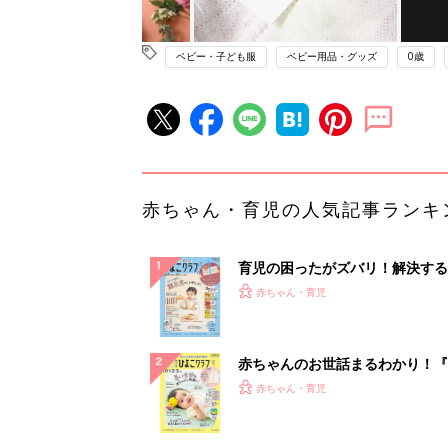
ベビー・子ども服
ベビー用品・グッズ
0歳
赤ちゃん・育児の人気記事ランキ
育児の困ったがズバリ！解決する
『ひよこクラブ 秋号』 4カ月～
赤ちゃん・育児
になるまで、育児に役立つ情報が
ぱい！
赤ちゃんのお世話まるわかり！『
てのひよこクラブ 夏号』〈巻頭
赤ちゃん・育児
集〉初めての授乳がうまくいく！
っぱい・ミルクの基本と夏のトラ
解決テク