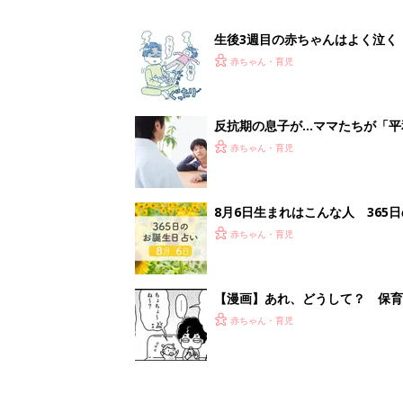
生後3週目の赤ちゃんはよく泣く
って本当？【専門家】
赤ちゃん・育児
反抗期の息子が...ママたちが「
赤ちゃん・育児
8月6日生まれはこんな人 365
赤ちゃん・育児
【漫画】あれ、どうして？ 保
がする……！『ふうふう子育て ＃
赤ちゃん・育児