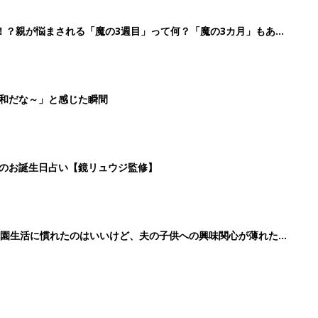
！？親が悩まされる「魔の3週目」って何？「魔の3カ月」もある
平和だな～」と感じた瞬間
日のお誕生日占い【鏡リュウジ監修】
育園生活に慣れたのはいいけど、夫の子供への興味関心が薄れた気
91』