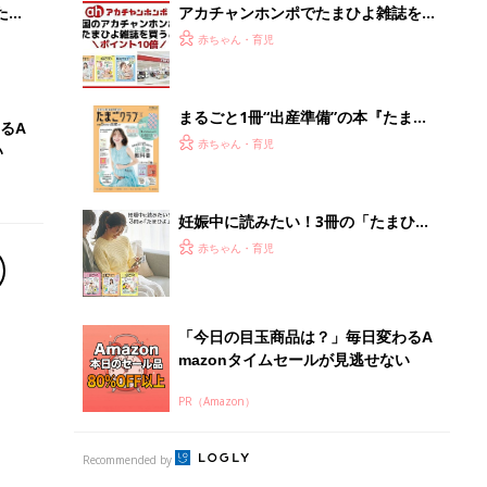
たま
アカチャンホンポでたまひよ雑誌を買
うとポイント10倍【期間限定】
赤ちゃん・育児
まるごと1冊“出産準備”の本『たまご
るA
クラブ 夏号』〈スペシャル大特集〉
赤ちゃん・育児
い
夫婦で予習する 出産の教科書
妊娠中に読みたい！3冊の「たまひ
よ」
赤ちゃん・育児
「今日の目玉商品は？」毎日変わるA
mazonタイムセールが見逃せない
PR（Amazon）
Recommended by