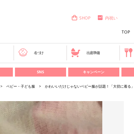
SHOP
内祝い
TOP
き
名づけ
出産準備
SNS
キャンペーン
ベビー・子ども服
かわいいだけじゃないベビー服が話題！「大切に着る