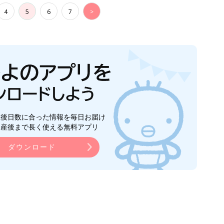
4
5
6
7
>
生後日数に合った情報を毎日お届け
ら産後まで長く使える無料アプリ
ダウンロード