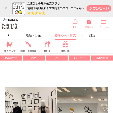
×
内祝い
SHOP
メニュー
TOP
妊娠・出産
赤ちゃん・育児
妊活
育児グッズ
病気・予防接種
離乳食
優待パス
ひよこクラブ
アプリ
SNS
キャンペーン
写真スタジオ