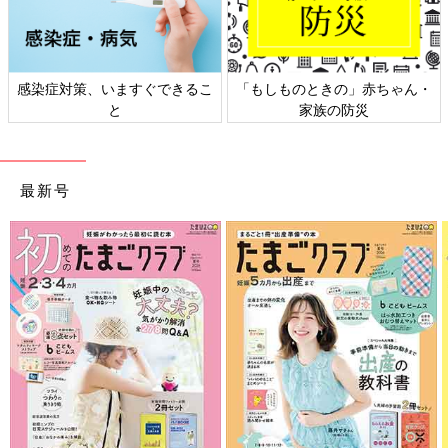
日本外来小児科学会リーフレッ
六星占術 細木かおりさんの人生
ト検討会
相談
最新号