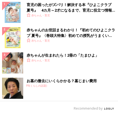
育児の困ったがズバリ！解決する本『ひよこクラブ
夏号』 4カ月～2才になるまで、育児に役立つ情報が
いっぱい！
赤ちゃん・育児
赤ちゃんのお世話まるわかり！『初めてのひよこクラ
ブ 夏号』〈巻頭大特集〉初めての授乳がうまくい
く！ おっぱい・ミルクの基本と夏のトラブル 解決テ
赤ちゃん・育児
ク
赤ちゃんが生まれたら！2冊の「たまひよ」
赤ちゃん・育児
お墓の撤去にいくらかかる？墓じまい費用
PR(くらしの話題)
Recommended by