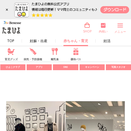
×
内祝い
SHOP
メニュー
TOP
妊娠・出産
赤ちゃん・育児
妊活
育児グッズ
病気・予防接種
離乳食
優待パス
ひよこクラブ
アプリ
SNS
キャンペーン
写真スタジオ