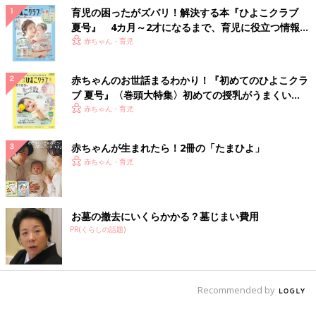
育児の困ったがズバリ！解決する本『ひよこクラブ
夏号』 4カ月～2才になるまで、育児に役立つ情報が
いっぱい！
赤ちゃん・育児
赤ちゃんのお世話まるわかり！『初めてのひよこクラ
ブ 夏号』〈巻頭大特集〉初めての授乳がうまくい
く！ おっぱい・ミルクの基本と夏のトラブル 解決テ
赤ちゃん・育児
ク
赤ちゃんが生まれたら！2冊の「たまひよ」
赤ちゃん・育児
お墓の撤去にいくらかかる？墓じまい費用
PR(くらしの話題)
Recommended by