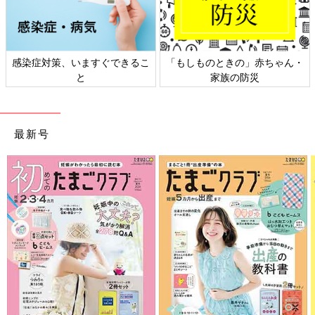
ゃん・
日本外来小児科学会リーフレッ
六星占術 細木かおりさんの
ト検討会
相談
最新号