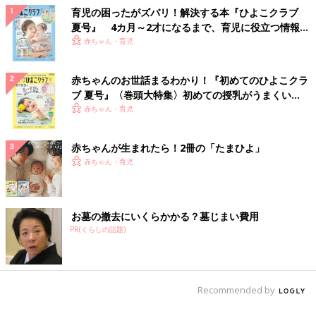
育児の困ったがズバリ！解決する本『ひよこクラブ
夏号』 4カ月～2才になるまで、育児に役立つ情報が
いっぱい！
赤ちゃん・育児
赤ちゃんのお世話まるわかり！『初めてのひよこクラ
ブ 夏号』〈巻頭大特集〉初めての授乳がうまくい
く！ おっぱい・ミルクの基本と夏のトラブル 解決テ
赤ちゃん・育児
ク
赤ちゃんが生まれたら！2冊の「たまひよ」
赤ちゃん・育児
お墓の撤去にいくらかかる？墓じまい費用
PR(くらしの話題)
Recommended by