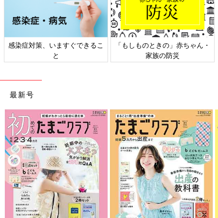
日本外来小児科学会リーフレッ
六星占術 細木かおりさんの人生
ト検討会
相談
最新号