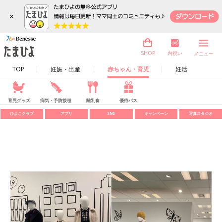
×
内祝い
SHOP
メニュー
TOP
妊娠・出産
赤ちゃん・育児
妊活
育児グッズ
病気・予防接種
離乳食
優待パス
ひよこクラブ
アプリ
SNS
キャンペーン
写真スタジオ