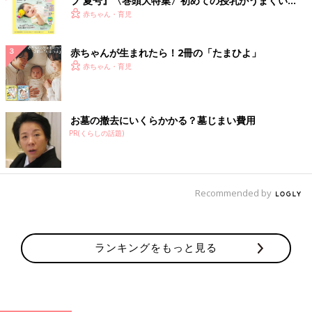
ブ 夏号』〈巻頭大特集〉初めての授乳がうまくい
く！ おっぱい・ミルクの基本と夏のトラブル 解決テ
赤ちゃん・育児
ク
赤ちゃんが生まれたら！2冊の「たまひよ」
赤ちゃん・育児
お墓の撤去にいくらかかる？墓じまい費用
PR(くらしの話題)
Recommended by
ランキングをもっと見る