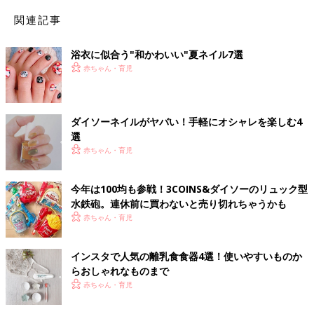
関連記事
浴衣に似合う"和かわいい"夏ネイル7選
赤ちゃん・育児
ダイソーネイルがヤバい！手軽にオシャレを楽しむ4
選
赤ちゃん・育児
今年は100均も参戦！3COINS&ダイソーのリュック型
水鉄砲。連休前に買わないと売り切れちゃうかも
赤ちゃん・育児
インスタで人気の離乳食食器4選！使いやすいものか
らおしゃれなものまで
赤ちゃん・育児