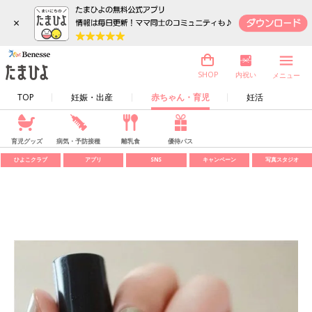
×
内祝い
SHOP
メニュー
TOP
妊娠・出産
赤ちゃん・育児
妊活
育児グッズ
病気・予防接種
離乳食
優待パス
ひよこクラブ
アプリ
SNS
キャンペーン
写真スタジオ