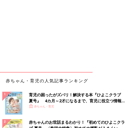
赤ちゃん・育児の人気記事ランキング
育児の困ったがズバリ！解決する本『ひよこクラブ
夏号』 4カ月～2才になるまで、育児に役立つ情報が
いっぱい！
赤ちゃん・育児
赤ちゃんのお世話まるわかり！『初めてのひよこクラ