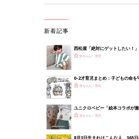
新着記事
西松屋「絶対にゲットしたい！
ズりアイテム5選
赤ちゃん・育児
0-2才育児まとめ：子どもの命を守る、C
赤ちゃん・育児
ユニクロベビー「絵本コラボが激
5選
赤ちゃん・育児
8月3日生まれはこんな人 365