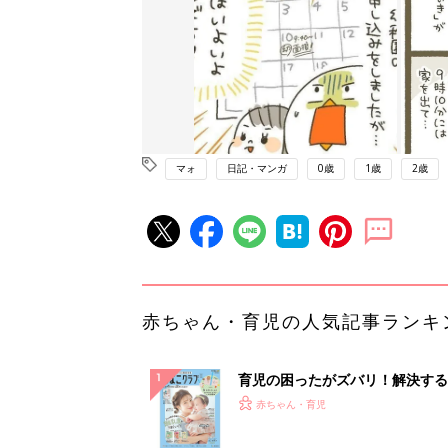
マォ
日記・マンガ
0歳
1歳
2歳
赤ちゃん・育児の人気記事ランキ
育児の困ったがズバリ！解決する
『ひよこクラブ 夏号』 4カ月～
赤ちゃん・育児
になるまで、育児に役立つ情報が
ぱい！