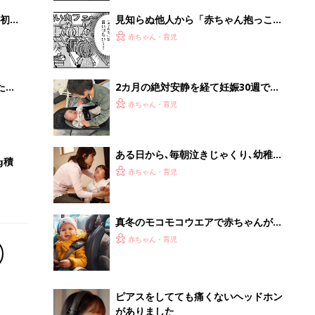
初め
見知らぬ他人から「赤ちゃん抱っこさ
大特
せて〜」と言われたら、どうしたらい
赤ちゃん・育児
 お
い⁉︎『ふうふう子育て ＃57』
ブル
たま
2カ月の絶対安静を経て妊娠30週で第
3子を出産、子宮を全摘出。娘には
赤ちゃん・育児
「幸せな出産だった」と伝えたい【極
低出生体重児】
ある日から､毎朝泣きじゃくり､幼稚園
g積
に登園できなくなった女の子｡どう対
赤ちゃん・育児
応する？【小児神経科医が伝える〜親
子のゆくり〜】
真冬のモコモコウエアで赤ちゃんが救
急搬送･･･!?ダウン着用でのチャイル
赤ちゃん・育児
ドシートや抱っこひも使用は危険【小
児科医】
ピアスをしてても痛くないヘッドホン
がありました