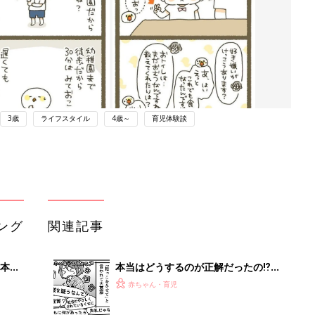
3歳
ライフスタイル
4歳～
育児体験談
ング
関連記事
本
本当はどうするのが正解だったの⁉︎
2才
「抱っこさせて問題」にぐるぐる大葛
赤ちゃん・育児
いっ
藤『ふうふう子育て ＃58』