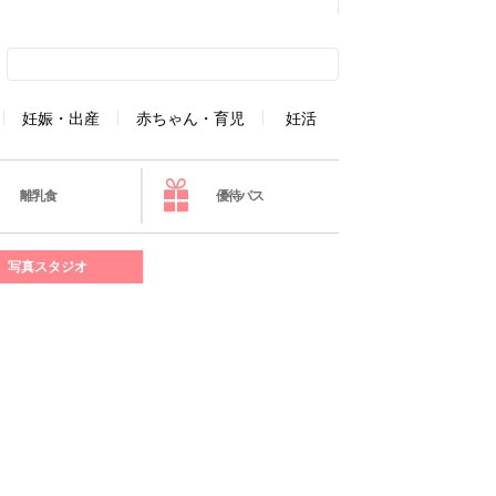
妊娠・出産
赤ちゃん・育児
妊活
離乳食
優待パス
写真スタジオ