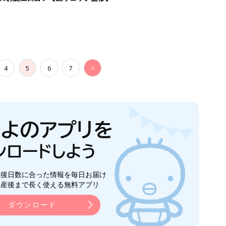
4
5
6
7
>
生後日数に合った情報を毎日お届け
ら産後まで長く使える無料アプリ
ダウンロード