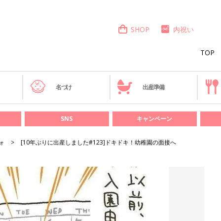
SHOP
内祝い
TOP
き
名づけ
出産準備
SNS
キャンペーン
ォ
[10年ぶりに出産しました#123]ドキドキ！幼稚園の面接へ