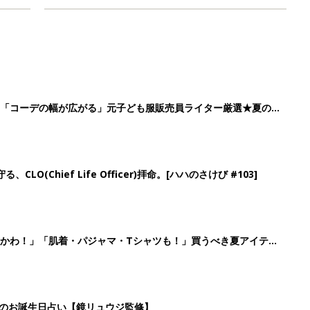
」「コーデの幅が広がる」元子ども服販売員ライター厳選★夏のバ
LO(Chief Life Officer)拝命。[ハハのさけび #103]
かわ！」「肌着・パジャマ・Tシャツも！」買うべき夏アイテム
日のお誕生日占い【鏡リュウジ監修】