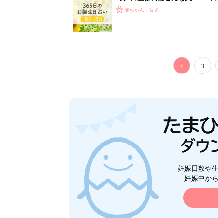
赤ちゃん・育児
<
3
妊娠日数や
妊娠中か