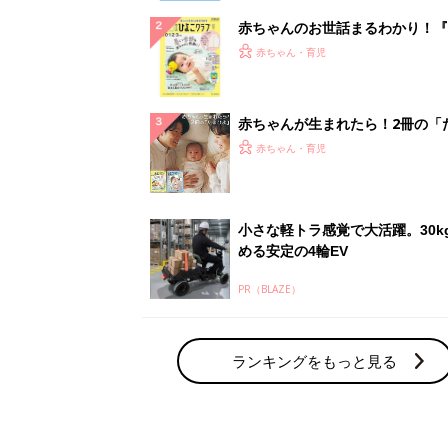
赤ちゃんのお世話まるわかり！『
てのひよこクラブ 夏号』〈巻頭
赤ちゃん・育児
集〉初めての授乳がうまくいく！
っぱい・ミルクの基本と夏のトラ
解決テク
赤ちゃんが生まれたら！2冊の「
ひよ」
赤ちゃん・育児
小さな軽トラ感覚で大活躍。30k
める安定の4輪EV
PR（BLAZE）
ランキングをもっと見る